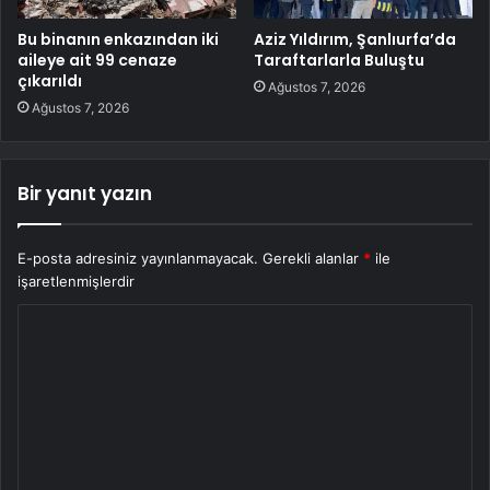
Bu binanın enkazından iki
Aziz Yıldırım, Şanlıurfa’da
aileye ait 99 cenaze
Taraftarlarla Buluştu
çıkarıldı
Ağustos 7, 2026
Ağustos 7, 2026
Bir yanıt yazın
E-posta adresiniz yayınlanmayacak.
Gerekli alanlar
*
ile
işaretlenmişlerdir
Y
o
r
u
m
*