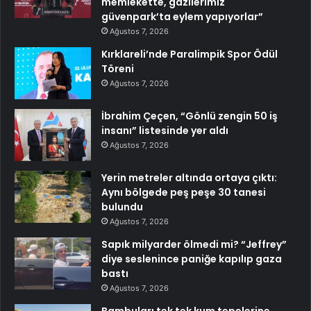
memlekette, gazilerimiz
güvenpark’ta eylem yapıyorlar”
Ağustos 7, 2026
Kırklareli’nde Paralimpik Spor Ödül
Töreni
Ağustos 7, 2026
İbrahim Çeçen, “Gönlü zengin 50 iş
insanı” listesinde yer aldı
Ağustos 7, 2026
Yerin metreler altında ortaya çıktı:
Aynı bölgede peş peşe 30 tanesi
bulundu
Ağustos 7, 2026
Sapık milyarder ölmedi mi? “Jeffrey”
diye seslenince paniğe kapılıp gaza
bastı
Ağustos 7, 2026
Bambuları tek tek kum tepelerine