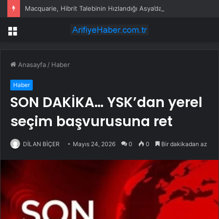
Macquarie, Hibrit Talebinin Hızlandığı Asya’da En İyi Hisseleri Seçti
Menü
Anasayfa
/
Haber
Haber
SON DAKİKA… YSK’dan yerel
seçim başvurusuna ret
DİLAN BİÇER
Mayıs 24, 2026
0
0
Bir dakikadan az