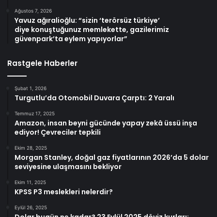
Ağustos 7, 2026
Yavuz ağıralioğlu: “sizin ‘terörsüz türkiye’
diye konuştuğunuz memlekette, gazilerimiz
güvenpark’ta eylem yapıyorlar”
Rastgele Haberler
Şubat 1, 2026
Turgutlu’da Otomobil Duvara Çarptı: 2 Yaralı
Temmuz 17, 2025
Amazon, insan beyni gücünde yapay zekâ üssü inşa
ediyor! Çevreciler tepkili
Ekim 28, 2025
Morgan Stanley, doğal gaz fiyatlarının 2026’da 5 dolar
seviyesine ulaşmasını bekliyor
Ekim 11, 2025
KPSS P3 meslekleri nelerdir?
Eylül 26, 2025
Dolar bugün ne kadar? 23 Eylül 2025 döviz kurları: