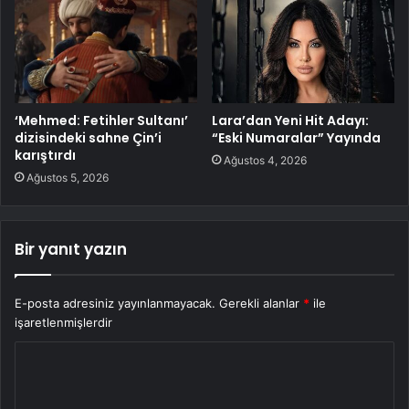
‘Mehmed: Fetihler Sultanı’
Lara’dan Yeni Hit Adayı:
dizisindeki sahne Çin’i
“Eski Numaralar” Yayında
karıştırdı
Ağustos 4, 2026
Ağustos 5, 2026
Bir yanıt yazın
E-posta adresiniz yayınlanmayacak.
Gerekli alanlar
*
ile
işaretlenmişlerdir
Y
o