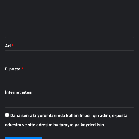
r
u
m
*
Ad
*
E-posta
*
İnternet sitesi
Daha sonraki yorumlarımda kullanılması için adım, e-posta
adresim ve site adresim bu tarayıcıya kaydedilsin.