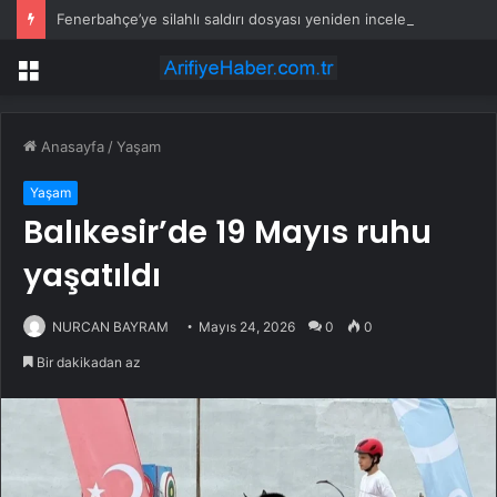
Fenerbahçe’ye silahlı saldırı dosyası yeniden incelenecek
Menü
Anasayfa
/
Yaşam
Yaşam
Balıkesir’de 19 Mayıs ruhu
yaşatıldı
NURCAN BAYRAM
Mayıs 24, 2026
0
0
Bir dakikadan az