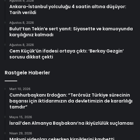
Ağustos 9, 2026
Ankara-İstanbul yolculuğu 4 saatin altına düşüyor:
Tarih verildi
Ağustos 8, 2026
Bulut’tan Tekin’e sert yanıt: Siyasette ve kamuoyunda
karşılığınız kalmadı
Ağustos 8, 2026
Cem Küçük’ün ifadesi ortaya çıktı: ‘Berkay Gezgin’
sorusu dikkat çekti
Rastgele Haberler
Mart 10, 2026
Cumhurbaşkanı Erdoğan: “Terörsüz Türkiye sürecinin
başarısı için iktidarımızın da devletimizin de kararlılığı
tamdır”
Mayıs 15, 2026
İsrail’den Almanya Başbakanı’na ikiyüzlülük suçlaması
Nisan 29, 2026
Makyaj videoları çekerken kirpiklerini kaybetti