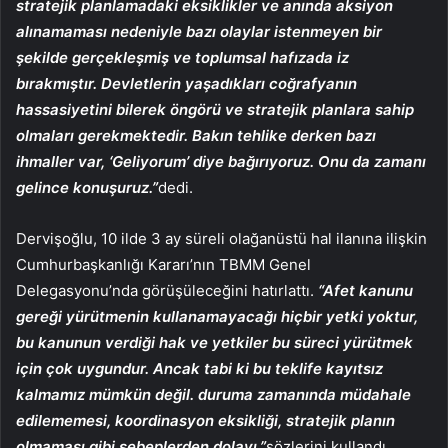
stratejik planlamadaki eksiklikler ve anında aksiyon
alınamaması nedeniyle bazı olaylar istenmeyen bir
şekilde gerçekleşmiş ve toplumsal hafızada iz
bırakmıştır. Devletlerin yaşadıkları coğrafyanın
hassasiyetini bilerek öngörü ve stratejik planlara sahip
olmaları gerekmektedir. Bakın tehlike derken bazı
ihmaller var, ‘Geliyorum’ diye bağırıyoruz. Onu da zamanı
gelince konuşuruz.”
dedi.
Dervişoğlu, 10 ilde 3 ay süreli olağanüstü hal ilanına ilişkin
Cumhurbaşkanlığı Kararı’nın TBMM Genel
Delegasyonu’nda görüşüleceğini hatırlattı.
“Afet kanunu
gereği yürütmenin kullanamayacağı hiçbir yetki yoktur,
bu kanunun verdiği hak ve yetkiler bu süreci yürütmek
için çok uygundur. Ancak tabi ki bu teklife kayıtsız
kalmamız mümkün değil. duruma zamanında müdahale
edilememesi, koordinasyon eksikliği, stratejik planın
olmaması gibi sebeplerden dolayı.”
sözlerini kullandı.