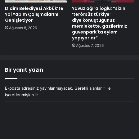
Didim Belediyesi Akbük’te
Yavuz ağıralioğlu: “sizin
Yol Yapım Çalışmalarını
‘terörsüz türkiye’
Genişletiyor
diye konuştuğunuz
memlekette, gazilerimiz
Ağustos 8, 2026
güvenpark’ta eylem
yapıyorlar”
Ağustos 7, 2026
Bir yanıt yazın
E-posta adresiniz yayınlanmayacak.
Gerekli alanlar
*
ile
işaretlenmişlerdir
Y
o
r
u