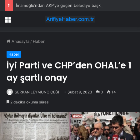
İmamoğlu’ndan AKP’ye geçen belediye başkanlarına tepki
Menü
Anasayfa
/
Haber
Haber
İyi Parti ve CHP’den OHAL’e 1
ay şartlı onay
SERKAN LEYMUNÇİÇEĞİ
Şubat 9, 2023
0
14
2 dakika okuma süresi