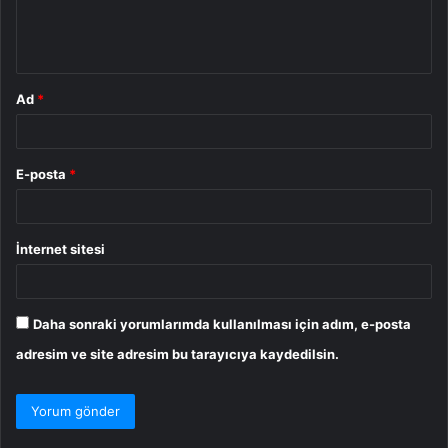
m
*
Ad
*
E-posta
*
İnternet sitesi
Daha sonraki yorumlarımda kullanılması için adım, e-posta
adresim ve site adresim bu tarayıcıya kaydedilsin.