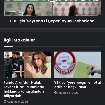
HDP için 'Seyrana Li Çeper' oyunu sahnelendi
İlgili Makaleler
Funda Arar’dan Haluk
YSK’ya “yerel seçimler iptal
Levent itirafı: ‘Camiada
edilsin” başvurusu
hakkında konuşulanları
Ağustos 6, 2026
biliyorduk’
Ağustos 6, 2026