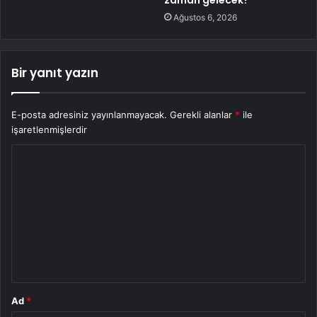
zaman gelecek?
Ağustos 6, 2026
Bir yanıt yazın
E-posta adresiniz yayınlanmayacak.
Gerekli alanlar
*
ile
işaretlenmişlerdir
Y
o
r
u
m
*
Ad
*