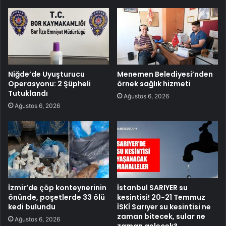
Niğde’de Uyuşturucu
Menemen Belediyesi’nden
Operasyonu: 2 Şüpheli
örnek sağlık hizmeti
Tutuklandı
Ağustos 6, 2026
Ağustos 6, 2026
İzmir’de çöp konteynerinin
İstanbul SARIYER su
önünde, poşetlerde 33 ölü
kesintisi! 20-21 Temmuz
kedi bulundu
İSKİ Sarıyer su kesintisi ne
zaman bitecek, sular ne
Ağustos 6, 2026