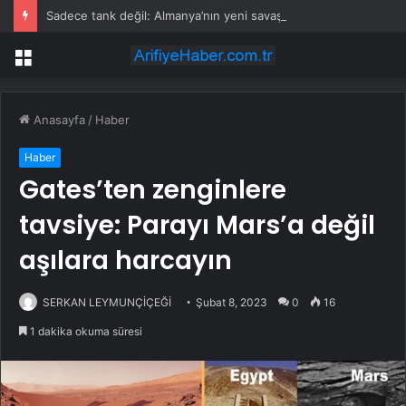
Sadece tank değil: Almanya’nın yeni savaş planı dikkat çekti
Menü
Anasayfa
/
Haber
Haber
Gates’ten zenginlere
tavsiye: Parayı Mars’a değil
aşılara harcayın
SERKAN LEYMUNÇİÇEĞİ
Şubat 8, 2023
0
16
1 dakika okuma süresi