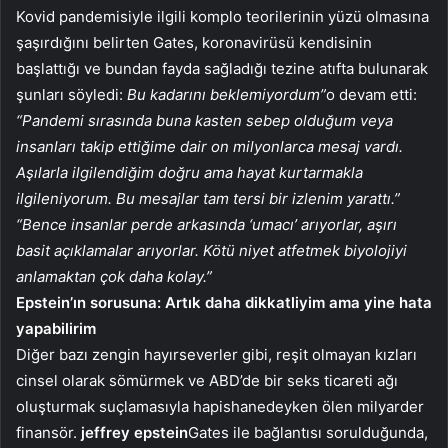
Kovid pandemisiyle ilgili komplo teorilerinin yüzü olmasına
şaşırdığını belirten Gates, koronavirüsü kendisinin
başlattığı ve bundan fayda sağladığı tezine atıfta bulunarak
şunları söyledi:
Bu kadarını beklemiyordum”
o devam etti:
“Pandemi sırasında buna kasten sebep olduğum veya
insanları takip ettiğime dair on milyonlarca mesaj vardı.
Aşılarla ilgilendiğim doğru ama hayat kurtarmakla
ilgileniyorum. Bu mesajlar tam tersi bir izlenim yarattı.”
“Bence insanlar perde arkasında ‘umacı’ arıyorlar, aşırı
basit açıklamalar arıyorlar. Kötü niyet atfetmek biyolojiyi
anlamaktan çok daha kolay.”
Epstein’ın sorusuna: Artık daha dikkatliyim ama yine hata
yapabilirim
Diğer bazı zengin hayırseverler gibi, reşit olmayan kızları
cinsel olarak sömürmek ve ABD’de bir seks ticareti ağı
oluşturmak suçlamasıyla hapishanedeyken ölen milyarder
finansör.
jeffrey epstein
Gates ile bağlantısı sorulduğunda,