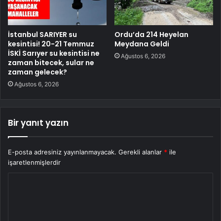
İstanbul SARIYER su
Ordu’da 214 Heyelan
kesintisi! 20-21 Temmuz
Meydana Geldi
İSKİ Sarıyer su kesintisi ne
Ağustos 6, 2026
zaman bitecek, sular ne
zaman gelecek?
Ağustos 6, 2026
Bir yanıt yazın
E-posta adresiniz yayınlanmayacak.
Gerekli alanlar
*
ile
işaretlenmişlerdir
Y
o
r