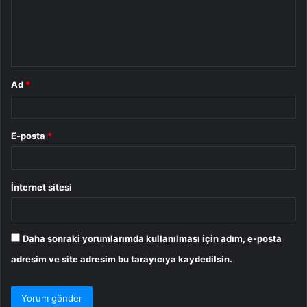
u
m
*
Ad
*
E-posta
*
İnternet sitesi
Daha sonraki yorumlarımda kullanılması için adım, e-posta
adresim ve site adresim bu tarayıcıya kaydedilsin.