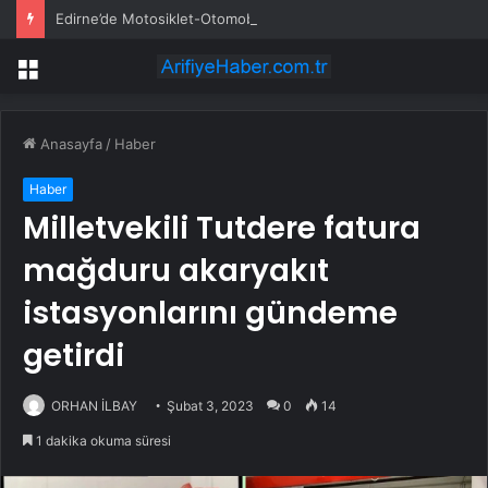
Edirne’de Motosiklet-Otomobil Kazasında İki Yaralı
Menü
Anasayfa
/
Haber
Haber
Milletvekili Tutdere fatura
mağduru akaryakıt
istasyonlarını gündeme
getirdi
ORHAN İLBAY
Şubat 3, 2023
0
14
1 dakika okuma süresi