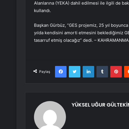
Alanlarına (YEKA) dahil edilmesi ile ilgili de b
kullandı.
Başkan Gürbüz, “GES projemiz, 25 yıl boyunc
yılda kendisini amorti etmesini beklediğimiz GE
tasarruf etmiş olacağız” dedi. – KAHRAMANM
Facebook
Twitter
LinkedIn
Tumblr
Pint
Paylaş
YÜKSEL UĞUR GÜLTEKİ