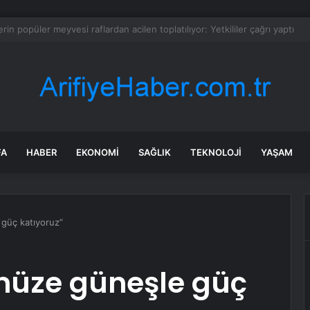
’ndan AKP’ye geçen belediye başkanlarına tepki
FA
HABER
EKONOMI
SAĞLIK
TEKNOLOJI
YAŞAM
güç katıyoruz”
müze güneşle güç