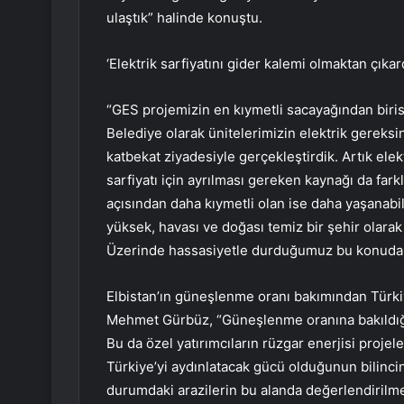
ulaştık” halinde konuştu.
‘Elektrik sarfiyatını gider kalemi olmaktan çıka
“GES projemizin en kıymetli sacayağından biris
Belediye olarak ünitelerimizin elektrik gereksi
katbekat ziyadesiyle gerçekleştirdik. Artık elek
sarfiyatı için ayrılması gereken kaynağı da farkl
açısından daha kıymetli olan ise daha yaşanabili
yüksek, havası ve doğası temiz bir şehir olarak
Üzerinde hassasiyetle durduğumuz bu konuda da
Elbistan’ın güneşlenme oranı bakımından Türki
Mehmet Gürbüz, “Güneşlenme oranına bakıldığın
Bu da özel yatırımcıların rüzgar enerjisi projeler
Türkiye’yi aydınlatacak gücü olduğunun bilincind
durumdaki arazilerin bu alanda değerlendirilme