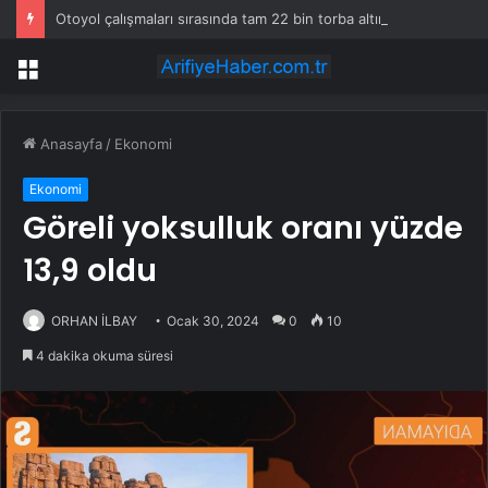
Otoyol çalışmaları sırasında tam 22 bin torba altın çıkarıldı
Menü
Anasayfa
/
Ekonomi
Ekonomi
Göreli yoksulluk oranı yüzde
13,9 oldu
ORHAN İLBAY
Ocak 30, 2024
0
10
4 dakika okuma süresi