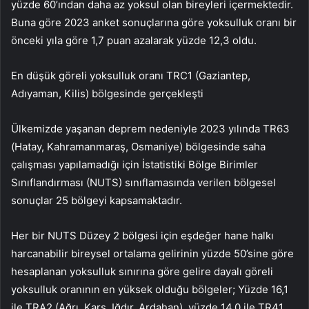
yüzde 60’ından daha az yoksul olan bireyleri içermektedir.
Buna göre 2023 anket sonuçlarına göre yoksulluk oranı bir
önceki yıla göre 1,7 puan azalarak yüzde 12,3 oldu.
En düşük göreli yoksulluk oranı TRC1 (Gaziantep,
Adıyaman, Kilis) bölgesinde gerçekleşti
Ülkemizde yaşanan deprem nedeniyle 2023 yılında TR63
(Hatay, Kahramanmaraş, Osmaniye) bölgesinde saha
çalışması yapılamadığı için İstatistiki Bölge Birimler
Sınıflandırması (NUTS) sınıflamasında verilen bölgesel
sonuçlar 25 bölgeyi kapsamaktadır.
Her bir NUTS Düzey 2 bölgesi için eşdeğer hane halkı
harcanabilir bireysel ortalama gelirinin yüzde 50’sine göre
hesaplanan yoksulluk sınırına göre gelire dayalı göreli
yoksulluk oranının en yüksek olduğu bölgeler; Yüzde 16,1
ile TRA2 (Ağrı, Kars, Iğdır, Ardahan), yüzde 14,0 ile TR41