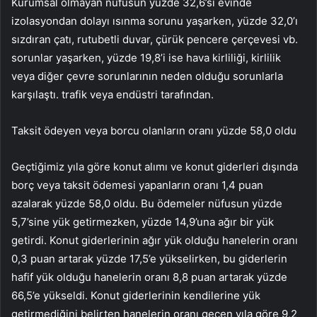
Kurumsal olmayan nüfusun yüzde 32,6’sı evinde
izolasyondan dolayı ısınma sorunu yaşarken, yüzde 32,0’ı
sızdıran çatı, rutubetli duvar, çürük pencere çerçevesi vb.
sorunlar yaşarken, yüzde 19,8’i ise hava kirliliği, kirlilik
veya diğer çevre sorunlarının neden olduğu sorunlarla
karşılaştı. trafik veya endüstri tarafından.
Taksit ödeyen veya borcu olanların oranı yüzde 58,0 oldu
Geçtiğimiz yıla göre konut alımı ve konut giderleri dışında
borç veya taksit ödemesi yapanların oranı 1,4 puan
azalarak yüzde 58,0 oldu. Bu ödemeler nüfusun yüzde
5,7’sine yük getirmezken, yüzde 14,9’una ağır bir yük
getirdi. Konut giderlerinin ağır yük olduğu hanelerin oranı
0,3 puan artarak yüzde 17,5’e yükselirken, bu giderlerin
hafif yük olduğu hanelerin oranı 8,8 puan artarak yüzde
66,5’e yükseldi. Konut giderlerinin kendilerine yük
getirmediğini belirten hanelerin oranı geçen yıla göre 9,2