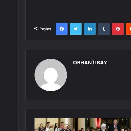
Facebook
Twitter
LinkedIn
Tumblr
Pint
Paylaş
ORHAN İLBAY