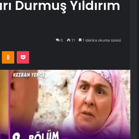
rı Durmuş Yıldırım
0
11
1 dakika okuma süresi
VKontakte
Odnoklassniki
Pocket