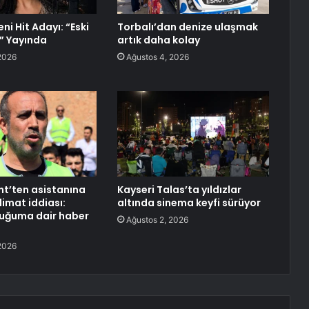
ni Hit Adayı: “Eski
Torbalı’dan denize ulaşmak
” Yayında
artık daha kolay
2026
Ağustos 4, 2026
nt’ten asistanına
Kayseri Talas’ta yıldızlar
limat iddiası:
altında sinema keyfi sürüyor
duğuma dair haber
Ağustos 2, 2026
2026