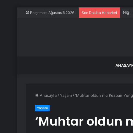
Niğde
Perşembe, Ağustos 6 2026
Son Dakika Haberleri
ANASAY
Anasayfa
/
Yaşam
/
‘Muhtar oldun mu Kezban Yenge’
Yaşam
‘Muhtar oldun 