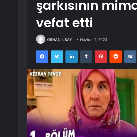
şarkısının mima
vefat etti
ORHAN İLBAY
Haziran 7, 2023
Facebook
Twitter
LinkedIn
Tumblr
Pinterest
Reddit