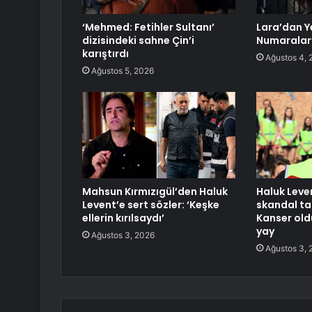
‘Mehmed: Fetihler Sultanı’
Lara’dan Ye
dizisindeki sahne Çin’i
Numaralar
karıştırdı
Ağustos 4, 
Ağustos 5, 2026
Mahsun Kırmızıgül’den Haluk
Haluk Leve
Levent’e sert sözler: ‘Keşke
skandal ta
ellerin kırılsaydı’
Kanser ol
yay
Ağustos 3, 2026
Ağustos 3, 