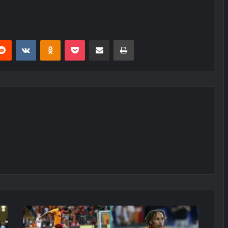
erest
Reddit
VKontakte
Odnoklassniki
Pocket
E-Posta ile paylaş
Yazdır