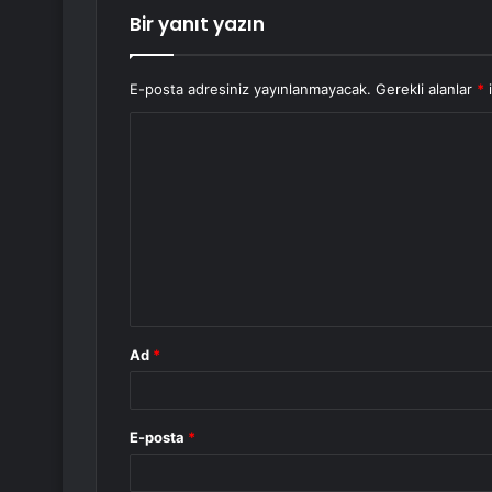
Bir yanıt yazın
E-posta adresiniz yayınlanmayacak.
Gerekli alanlar
*
i
Y
o
r
u
m
*
Ad
*
E-posta
*