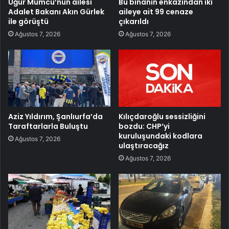
Uğur Mumcu’nun ailesi
Bu binanın enkazından iki
Adalet Bakanı Akın Gürlek
aileye ait 99 cenaze
ile görüştü
çıkarıldı
Ağustos 7, 2026
Ağustos 7, 2026
Aziz Yıldırım, Şanlıurfa’da
Kılıçdaroğlu sessizliğini
Taraftarlarla Buluştu
bozdu: CHP’yi
kuruluşundaki kodlara
Ağustos 7, 2026
ulaştıracağız
Ağustos 7, 2026