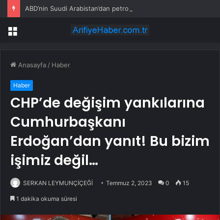
ABD’nin Suudi Arabistan’dan petrol ithalatı Temmuz’da sıfıra düştü
Menü
Anasayfa
/
Haber
Haber
CHP’de değişim yankılarına
Cumhurbaşkanı
Erdoğan’dan yanıt! Bu bizim
işimiz değil…
SERKAN LEYMUNÇİÇEĞİ
Temmuz 2, 2023
0
15
1 dakika okuma süresi