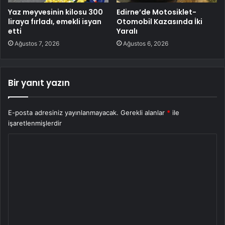
Yaz meyvesinin kilosu 300
Edirne’de Motosiklet-
liraya fırladı, emekli isyan
Otomobil Kazasında İki
etti
Yaralı
Ağustos 7, 2026
Ağustos 6, 2026
Bir yanıt yazın
E-posta adresiniz yayınlanmayacak.
Gerekli alanlar
*
ile
işaretlenmişlerdir
Y
o
r
u
m
*