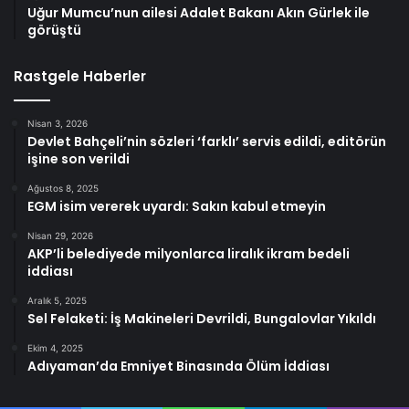
Uğur Mumcu’nun ailesi Adalet Bakanı Akın Gürlek ile
görüştü
Rastgele Haberler
Nisan 3, 2026
Devlet Bahçeli’nin sözleri ‘farklı’ servis edildi, editörün
işine son verildi
Ağustos 8, 2025
EGM isim vererek uyardı: Sakın kabul etmeyin
Nisan 29, 2026
AKP’li belediyede milyonlarca liralık ikram bedeli
iddiası
Aralık 5, 2025
Sel Felaketi: İş Makineleri Devrildi, Bungalovlar Yıkıldı
Ekim 4, 2025
Adıyaman’da Emniyet Binasında Ölüm İddiası