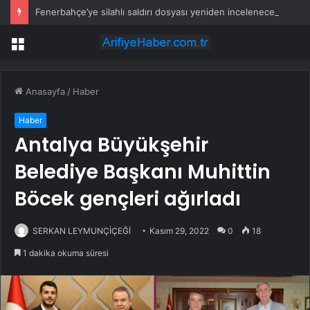
Fenerbahçe’ye silahlı saldırı dosyası yeniden incelenecek
Menü
Anasayfa
/
Haber
Haber
Antalya Büyükşehir
Belediye Başkanı Muhittin
Böcek gençleri ağırladı
SERKAN LEYMUNÇİÇEĞİ
Kasım 29, 2022
0
18
1 dakika okuma süresi