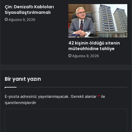
Çin: Denizaltı Kabloları
Siyasallaştırılmamalı
Ağustos 9, 2026
42 kişinin öldüğü sitenin
müteahhidine tahliye
Ağustos 9, 2026
Bir yanıt yazın
E-posta adresiniz yayınlanmayacak.
Gerekli alanlar
*
ile
işaretlenmişlerdir
Y
o
r