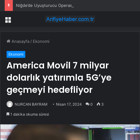
Niğde’de Uyuşturucu Operasyonu: 2 Şüpheli Tutuklandı
Menü
Anasayfa
/
Ekonomi
Ekonomi
America Movil 7 milyar
dolarlık yatırımla 5G’ye
geçmeyi hedefliyor
NURCAN BAYRAM
Nisan 17, 2024
0
3
1 dakika okuma süresi