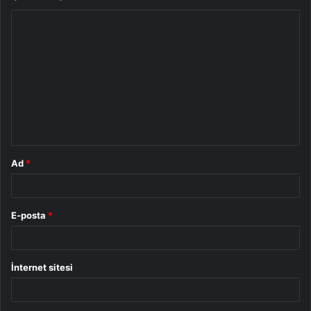
Y
o
r
u
m
*
Ad
*
E-posta
*
İnternet sitesi