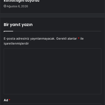
katılacağını duyurdu
Ağustos 6, 2026
Bir yanıt yazın
E-posta adresiniz yayınlanmayacak.
Gerekli alanlar
*
ile
işaretlenmişlerdir
Y
o
r
u
m
*
Ad
*