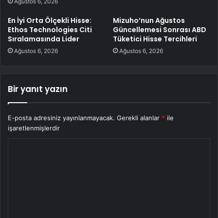
Ağustos 6, 2026
En İyi Orta Ölçekli Hisse:
Mizuho’nun Ağustos
Ethos Technologies Citi
Güncellemesi Sonrası ABD
Sıralamasında Lider
Tüketici Hisse Tercihleri
Ağustos 6, 2026
Ağustos 6, 2026
Bir yanıt yazın
E-posta adresiniz yayınlanmayacak.
Gerekli alanlar
*
ile
işaretlenmişlerdir
Y
o
r
u
m