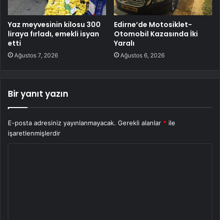
Yaz meyvesinin kilosu 300
Edirne’de Motosiklet-
liraya fırladı, emekli isyan
Otomobil Kazasında İki
etti
Yaralı
Ağustos 7, 2026
Ağustos 6, 2026
Bir yanıt yazın
E-posta adresiniz yayınlanmayacak.
Gerekli alanlar
*
ile
işaretlenmişlerdir
Y
o
r
u
m