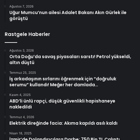
Ağustos 7, 2026
Uğur Mumcu’nun ailesi Adalet Bakanı Akın Gürlek ile
görüştü
Rastgele Haberler
Ağustos 3, 2026
Orta Doğu’da savaş piyasaları sarstı! Petrol yükseldi,
altın düştü
Temmuz 25, 2025
İş arkadaşının sırlarını öğrenmek için “doğruluk
serumu” kullandı! Meğer her damlada…
Kasım 4, 2025
ABD’li ünlü rapçi, düşük güvenlikli hapishaneye
nakledildi
Temmuz 4, 2026
Elektrik direğinde facia: Akıma kapıldı asılı kaldı
Nisan 18, 2025
İzmir’de Dolandırıcılara Darbe: 750 Bin TL Çalıntı