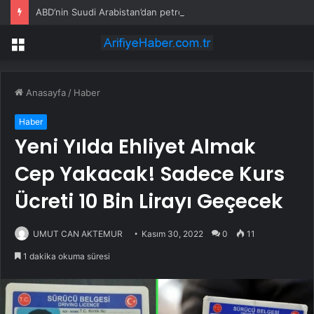
ABD’nin Suudi Arabistan’dan petrol ithalatı Temmuz’da sıfıra düştü
Menü
Anasayfa
/
Haber
Haber
Yeni Yılda Ehliyet Almak
Cep Yakacak! Sadece Kurs
Ücreti 10 Bin Lirayı Geçecek
UMUT CAN AKTEMUR
Kasım 30, 2022
0
11
1 dakika okuma süresi