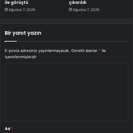
ile görüştü
çıkarıldı
Ağustos 7, 2026
Ağustos 7, 2026
Bir yanıt yazın
E-posta adresiniz yayınlanmayacak.
Gerekli alanlar
*
ile
işaretlenmişlerdir
Y
o
r
u
m
*
Ad
*