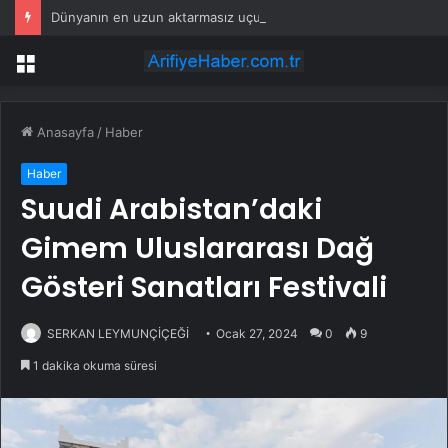
Dünyanın en uzun aktarmasız uçuşunda tarihi rekor: 24 saatten fazla havada kaldılar
Menü
Anasayfa
/
Haber
Haber
Suudi Arabistan’daki
Gimem Uluslararası Dağ
Gösteri Sanatları Festivali
SERKAN LEYMUNÇİÇEĞİ
Ocak 27, 2024
0
9
1 dakika okuma süresi