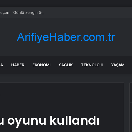
eçen, “Gönlü zengin 50 iş insanı” listesinde yer aldı
FA
HABER
EKONOMI
SAĞLIK
TEKNOLOJI
YAŞAM
ı
 oyunu kullandı