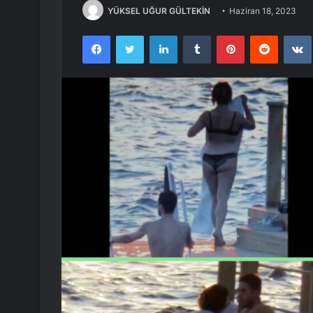
YÜKSEL UĞUR GÜLTEKİN
Haziran 18, 2023
Facebook
Twitter
LinkedIn
Tumblr
Pinterest
Reddit