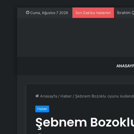
İbrahim Ç
Cuma, Ağustos 7 2026
Son Dakika Haberleri
ANASAY
Anasayfa
/
Haber
/
Şebnem Bozoklu oyunu kulland
Haber
Şebnem Bozoklu