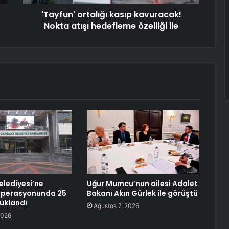
'Tayfun' ortalığı kasıp kavuracak!
Nokta atışı hedefleme özelliği ile
lediyesi’ne
Uğur Mumcu’nun ailesi Adalet
 operasyonunda 25
Bakanı Akın Gürlek ile görüştü
tuklandı
Ağustos 7, 2026
2026