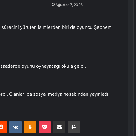
Ağustos 7, 2026
sürecini yürüten isimlerden biri de oyuncu Şebnem
saatlerde oyunu oynayacağı okula geldi.
rdi. O anları da sosyal medya hesabından yayınladı.
erest
Reddit
VKontakte
Odnoklassniki
Pocket
E-Posta ile paylaş
Yazdır