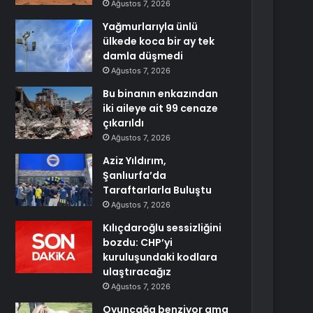
Ağustos 7, 2026
Yağmurlarıyla ünlü
ülkede koca bir ay tek
damla düşmedi
Ağustos 7, 2026
Bu binanın enkazından
iki aileye ait 99 cenaze
çıkarıldı
Ağustos 7, 2026
Aziz Yıldırım,
Şanlıurfa’da
Taraftarlarla Buluştu
Ağustos 7, 2026
Kılıçdaroğlu sessizliğini
bozdu: CHP’yi
kuruluşundaki kodlara
ulaştıracağız
Ağustos 7, 2026
Oyuncağa benziyor ama