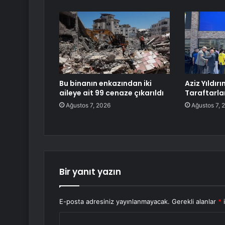
Bu binanın enkazından iki
Aziz Yıldır
aileye ait 99 cenaze çıkarıldı
Taraftarla
Ağustos 7, 2026
Ağustos 7, 
Bir yanıt yazın
E-posta adresiniz yayınlanmayacak.
Gerekli alanlar
*
i
Y