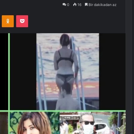
0
16
Bir dakikadan az
VKontakte
Odnoklassniki
Pocket