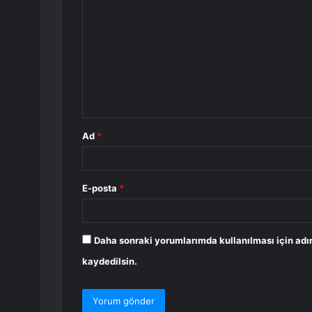
o
r
u
m
*
Ad
*
E-posta
*
Daha sonraki yorumlarımda kullanılması için adı
kaydedilsin.