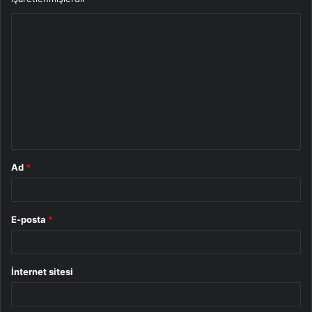
Y
o
r
u
m
*
Ad
*
E-posta
*
İnternet sitesi