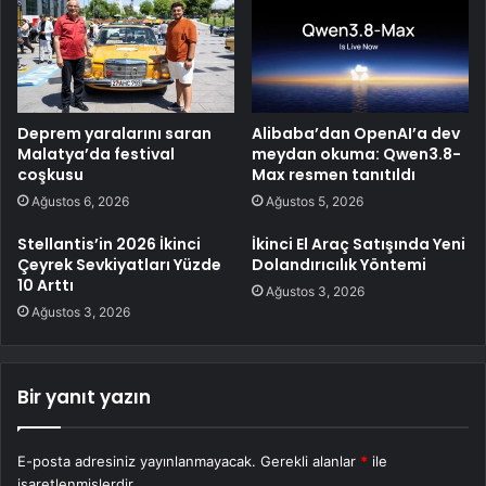
Deprem yaralarını saran
Alibaba’dan OpenAI’a dev
Malatya’da festival
meydan okuma: Qwen3.8-
coşkusu
Max resmen tanıtıldı
Ağustos 6, 2026
Ağustos 5, 2026
Stellantis’in 2026 İkinci
İkinci El Araç Satışında Yeni
Çeyrek Sevkiyatları Yüzde
Dolandırıcılık Yöntemi
10 Arttı
Ağustos 3, 2026
Ağustos 3, 2026
Bir yanıt yazın
E-posta adresiniz yayınlanmayacak.
Gerekli alanlar
*
ile
işaretlenmişlerdir