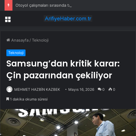
Otoyol çalışmaları sırasında tam 22 bin torba altın çıkarıldı
Menü
Anasayfa
/
Teknoloji
Teknoloji
Samsung’dan kritik karar:
Çin pazarından çekiliyor
MEHMET HAZBİN KAZBEK
Mayıs 16, 2026
0
0
1 dakika okuma süresi