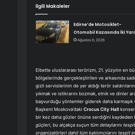
İlgili Makaleler
Edirne’de Motosiklet-
Otomobil Kazasında İki Yara
Ağustos 6, 2026
Elbette uluslararası terörizm, 21. yüzyılın en bü
bölgelerinde gerçekleştirilen ve arkasında sade
gizli servislerinin de yer aldığı terör saldırıla
yıkmak ve istikrarını bozmak, etnik ve dinler ar
başvurduğu yöntemler giderek daha karmaşık v
Başkent Moskova’daki
Crocus City Hall
konser
bir kez daha gözler önüne serdiğini kaydeden R
güçleri, bu alçakça suçun tüm detaylarını tespi
organizatörleri dahil tüm katılımcılarını tespit