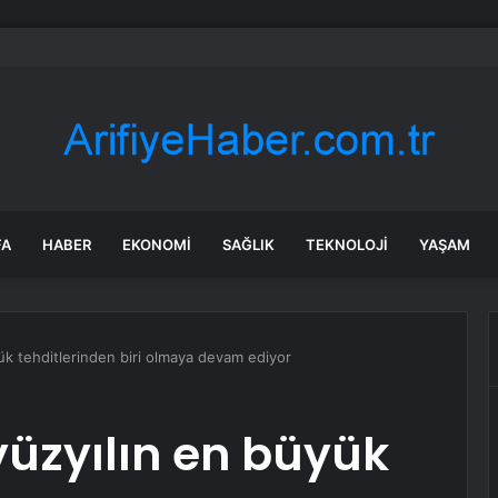
 Motosiklet-Otomobil Kazasında İki Yaralı
FA
HABER
EKONOMI
SAĞLIK
TEKNOLOJI
YAŞAM
yük tehditlerinden biri olmaya devam ediyor
. yüzyılın en büyük