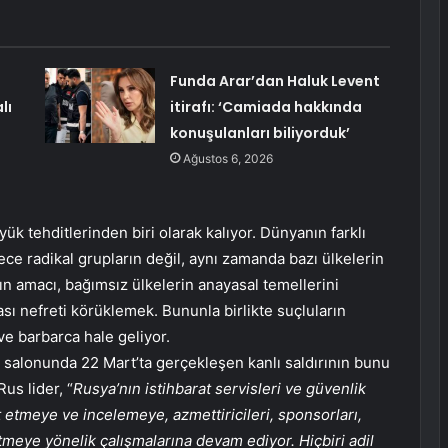
Funda Arar’dan Haluk Levent
lı
itirafı: ‘Camiada hakkında
konuşulanları biliyorduk’
Ağustos 6, 2026
yük tehditlerinden biri olarak kalıyor. Dünyanın farklı
ce radikal grupların değil, aynı zamanda bazı ülkelerin
rının amacı, bağımsız ülkelerin anayasal temellerini
ası nefreti körüklemek. Bununla birlikte suçluların
e barbarca hale geliyor.
 salonunda 22 Mart’ta gerçekleşen kanlı saldırının bunu
us lider, “
Rusya’nın istihbarat servisleri ve güvenlik
t etmeye ve incelemeye, azmettiricileri, sponsorları,
 etmeye yönelik çalışmalarına devam ediyor. Hiçbiri adil