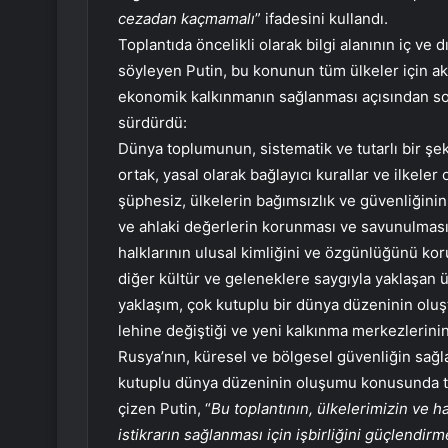
cezadan kaçmamalı
” ifadesini kullandı.
Toplantıda öncelikli olarak bilgi alanının iç ve
söyleyen Putin, bu konunun tüm ülkeler için akt
ekonomik kalkınmanın sağlanması açısından so
sürdürdü:
Dünya toplumunun, sistematik ve tutarlı bir şeki
ortak, yasal olarak bağlayıcı kurallar ve ilkeler
şüphesiz, ülkelerin bağımsızlık ve güvenliğini
ve ahlaki değerlerin korunması ve savunulmasıd
halklarının ulusal kimliğini ve özgünlüğünü ko
diğer kültür ve geleneklere saygıyla yaklaşan ül
yaklaşım, çok kutuplu bir dünya düzeninin ol
lehine değiştiği ve yeni kalkınma merkezlerini
Rusya’nın, küresel ve bölgesel güvenliğin sağl
kutuplu dünya düzeninin oluşumu konusunda tüm
çizen Putin, “
Bu toplantının, ülkelerimizin ve h
istikrarın sağlanması için işbirliğini güçlend