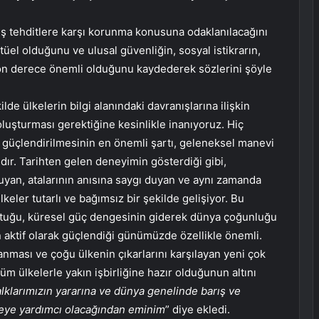
 dış tehditlere karşı korunma konusuna odaklanılacağını
üel olduğunu ve ulusal güvenliğin, sosyal istikrarın,
n derece önemli olduğunu kaydederek sözlerini şöyle
lde ülkelerin bilgi alanındaki davranışlarına ilişkin
 oluşturması gerektiğine kesinlikle inanıyoruz. Hiç
n güçlendirilmesinin en önemli şartı, geleneksel manevi
ır. Tarihten gelen deneyimin gösterdiği gibi,
ruyan, atalarının anısına saygı duyan ve aynı zamanda
keler tutarlı ve bağımsız bir şekilde gelişiyor. Bu
uştuğu, küresel güç dengesinin giderek dünya çoğunluğu
n aktif olarak güçlendiği günümüzde özellikle önemli.
anması ve çoğu ülkenin çıkarlarını karşılayan yeni çok
 ülkelerle yakın işbirliğine hazır olduğunun altını
alklarımızın yararına ve dünya genelinde barış ve
irmeye yardımcı olacağından eminim
” diye ekledi.