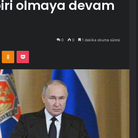
biri olmaya devam
0
0
1 dakika okuma süresi
VKontakte
Odnoklassniki
Pocket