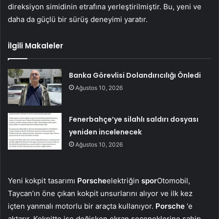
direksiyon simidinin etrafına yerleştirilmiştir. Bu, yeni ve
daha da güçlü bir sürüş deneyimi yaratır.
İlgili Makaleler
Banka Görevlisi Dolandırıcılığı Önledi
Ağustos 10, 2026
Fenerbahçe’ye silahlı saldırı dosyası
yeniden incelenecek
Ağustos 10, 2026
Yeni kokpit tasarımı
Porsche
elektriğin
spor
Otomobil,
Taycan’ın öne çıkan kokpit unsurlarını alıyor ve ilk kez
içten yanmalı motorlu bir araçta kullanıyor.
Porsche
‘e
aktarır. Kokpitte ise değişken ekran seçeneklerine sahip