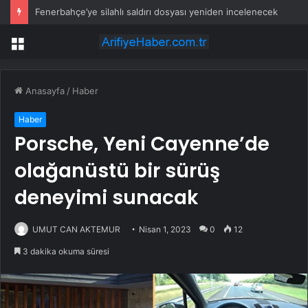
Fenerbahçe’ye silahlı saldırı dosyası yeniden incelenecek
Menü
Anasayfa
/
Haber
Haber
Porsche, Yeni Cayenne’de
olağanüstü bir sürüş
deneyimi sunacak
UMUT CAN AKTEMUR
Nisan 1, 2023
0
12
3 dakika okuma süresi