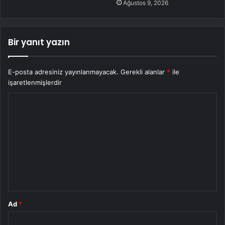
Ağustos 9, 2026
Bir yanıt yazın
E-posta adresiniz yayınlanmayacak.
Gerekli alanlar
*
ile
işaretlenmişlerdir
Y
o
r
u
m
*
Ad
*