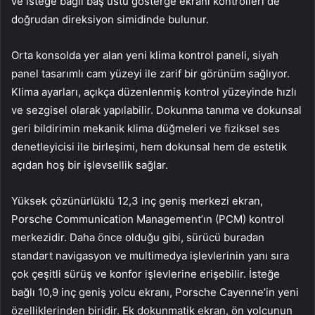
ve isteğe bağlı baş üstü gösterge ekranı kontrolleri de
doğrudan direksiyon simidinde bulunur.
Orta konsolda yer alan yeni klima kontrol paneli, siyah
panel tasarımlı cam yüzeyi ile zarif bir görünüm sağlıyor.
Klima ayarları, açıkça düzenlenmiş kontrol yüzeyinde hızlı
ve sezgisel olarak yapılabilir. Dokunma tanıma ve dokunsal
geri bildirimin mekanik klima düğmeleri ve fiziksel ses
denetleyicisi ile birleşimi, hem dokunsal hem de estetik
açıdan hoş bir işlevsellik sağlar.
Yüksek çözünürlüklü 12,3 inç geniş merkezi ekran,
Porsche Communication Management’ın (PCM) kontrol
merkezidir. Daha önce olduğu gibi, sürücü buradan
standart navigasyon ve multimedya işlevlerinin yanı sıra
çok çeşitli sürüş ve konfor işlevlerine erişebilir. İsteğe
bağlı 10,9 inç geniş yolcu ekranı, Porsche Cayenne’in yeni
özelliklerinden biridir. Ek dokunmatik ekran, ön yolcunun