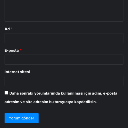
m
*
Ad
*
E-posta
*
İnternet sitesi
Daha sonraki yorumlarımda kullanılması için adım, e-posta
adresim ve site adresim bu tarayıcıya kaydedilsin.