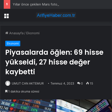
Yıllar önce çekilen Mars fotoğrafındaki “gizemli insan” kim?
Menü
Anasayfa
/
Ekonomi
Ekonomi
Piyasalarda öğlen: 69 hisse
yükseldi, 27 hisse değer
kaybetti
UMUT CAN AKTEMUR
Temmuz 4, 2023
0
15
1 dakika okuma süresi