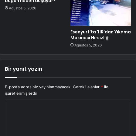
bugün neden düşüyor?
Ağustos 5, 2026
Esenyurt’ta TIR’dan Yıkama
Makinesi Hırsızlığı
Ağustos 5, 2026
Bir yanıt yazın
E-posta adresiniz yayınlanmayacak.
Gerekli alanlar
*
ile
işaretlenmişlerdir
Y
o
r
u