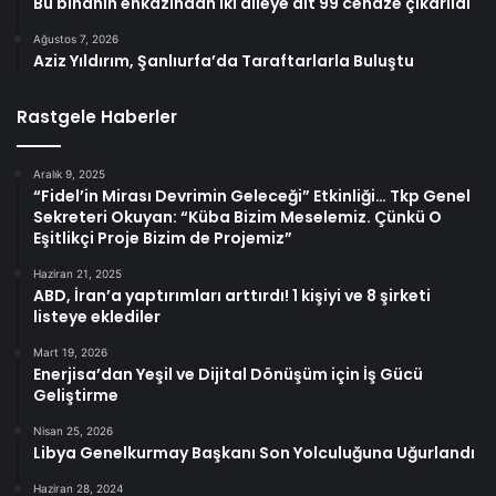
Bu binanın enkazından iki aileye ait 99 cenaze çıkarıldı
Ağustos 7, 2026
Aziz Yıldırım, Şanlıurfa’da Taraftarlarla Buluştu
Rastgele Haberler
Aralık 9, 2025
“Fidel’in Mirası Devrimin Geleceği” Etkinliği… Tkp Genel
Sekreteri Okuyan: “Küba Bizim Meselemiz. Çünkü O
Eşitlikçi Proje Bizim de Projemiz”
Haziran 21, 2025
ABD, İran’a yaptırımları arttırdı! 1 kişiyi ve 8 şirketi
listeye eklediler
Mart 19, 2026
Enerjisa’dan Yeşil ve Dijital Dönüşüm için İş Gücü
Geliştirme
Nisan 25, 2026
Libya Genelkurmay Başkanı Son Yolculuğuna Uğurlandı
Haziran 28, 2024