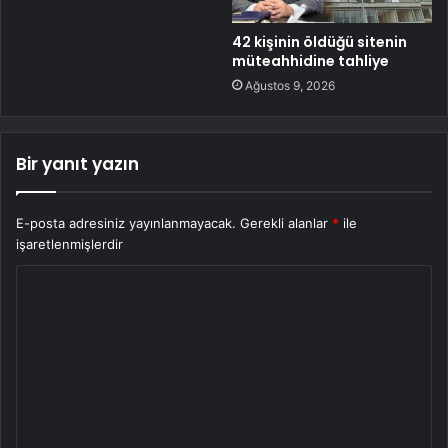
42 kişinin öldüğü sitenin
müteahhidine tahliye
Ağustos 9, 2026
Bir yanıt yazın
E-posta adresiniz yayınlanmayacak.
Gerekli alanlar
*
ile
işaretlenmişlerdir
Y
o
r
u
m
*