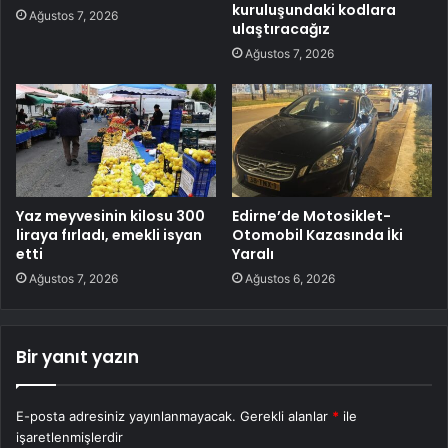
kuruluşundaki kodlara
Ağustos 7, 2026
ulaştıracağız
Ağustos 7, 2026
Yaz meyvesinin kilosu 300
Edirne’de Motosiklet-
liraya fırladı, emekli isyan
Otomobil Kazasında İki
etti
Yaralı
Ağustos 7, 2026
Ağustos 6, 2026
Bir yanıt yazın
E-posta adresiniz yayınlanmayacak.
Gerekli alanlar
*
ile
işaretlenmişlerdir