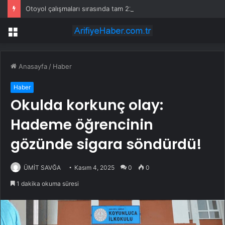
Otoyol çalışmaları sırasında tam 22 bin torba altın çıkarıldı
Menü
Anasayfa
/
Haber
Haber
Okulda korkunç olay:
Hademe öğrencinin
gözünde sigara söndürdü!
ÜMİT SAVĞA
Kasım 4, 2025
0
0
1 dakika okuma süresi