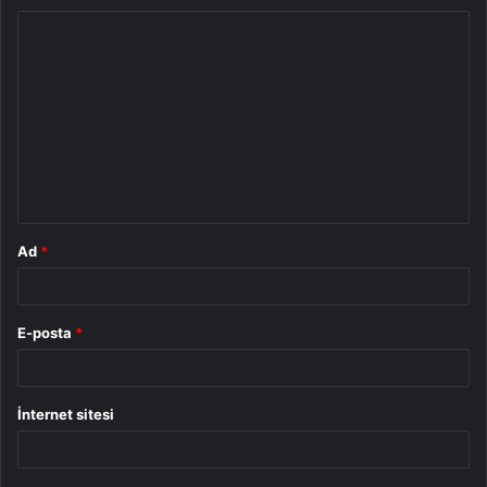
Y
o
r
u
m
*
Ad
*
E-posta
*
İnternet sitesi