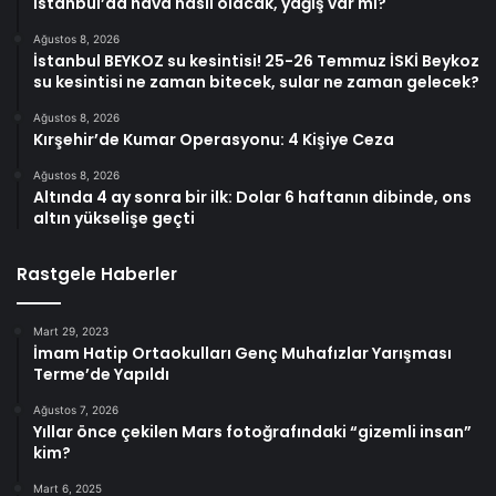
İstanbul’da hava nasıl olacak, yağış var mı?
Ağustos 8, 2026
İstanbul BEYKOZ su kesintisi! 25-26 Temmuz İSKİ Beykoz
su kesintisi ne zaman bitecek, sular ne zaman gelecek?
Ağustos 8, 2026
Kırşehir’de Kumar Operasyonu: 4 Kişiye Ceza
Ağustos 8, 2026
Altında 4 ay sonra bir ilk: Dolar 6 haftanın dibinde, ons
altın yükselişe geçti
Rastgele Haberler
Mart 29, 2023
İmam Hatip Ortaokulları Genç Muhafızlar Yarışması
Terme’de Yapıldı
Ağustos 7, 2026
Yıllar önce çekilen Mars fotoğrafındaki “gizemli insan”
kim?
Mart 6, 2025