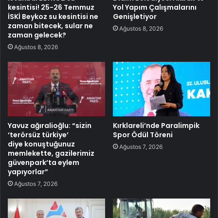
kesintisi! 25-26 Temmuz
Yol Yapım Çalışmalarını
İSKİ Beykoz su kesintisi ne
Genişletiyor
zaman bitecek, sular ne
Ağustos 8, 2026
zaman gelecek?
Ağustos 8, 2026
Yavuz ağıralioğlu: “sizin
Kırklareli’nde Paralimpik
‘terörsüz türkiye’
Spor Ödül Töreni
diye konuştuğunuz
Ağustos 7, 2026
memlekette, gazilerimiz
güvenpark’ta eylem
yapıyorlar”
Ağustos 7, 2026