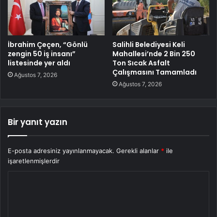
İbrahim Çeçen, “Gönlü
Salihli Belediyesi Keli
zengin 50 iş insanı”
Mahallesi’nde 2 Bin 250
listesinde yer aldı
Ton Sıcak Asfalt
Çalışmasını Tamamladı
Ağustos 7, 2026
Ağustos 7, 2026
Bir yanıt yazın
E-posta adresiniz yayınlanmayacak.
Gerekli alanlar
*
ile
işaretlenmişlerdir
Y
o
r