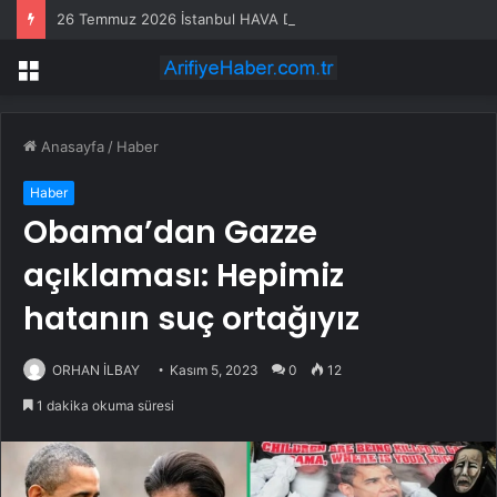
26 Temmuz 2026 İstanbul HAVA DURUMU! Yarın İstanbul’da hava nasıl olacak, yağış var mı?
Menü
Anasayfa
/
Haber
Haber
Obama’dan Gazze
açıklaması: Hepimiz
hatanın suç ortağıyız
ORHAN İLBAY
Kasım 5, 2023
0
12
1 dakika okuma süresi