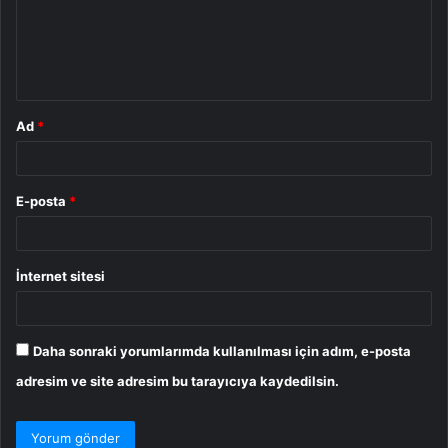
u
m
*
Ad
*
E-posta
*
İnternet sitesi
Daha sonraki yorumlarımda kullanılması için adım, e-posta
adresim ve site adresim bu tarayıcıya kaydedilsin.