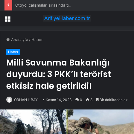
Otoyol çalışmaları sırasında tam 22 bin torba altın çıkarıldı
Menü
Anasayfa
/
Haber
Haber
Milli Savunma Bakanlığı
duyurdu: 3 PKK’lı terörist
etkisiz hale getirildi!
ORHAN İLBAY
Kasım 14, 2023
0
8
Bir dakikadan az