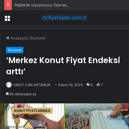
Niğde’de Uyuşturucu Operasyonu: 2 Şüpheli Tutuklandı
Menü
Anasayfa
/
Ekonomi
Ekonomi
‘Merkez Konut Fiyat Endeksi
arttı’
UMUT CAN AKTEMUR
Kasım 19, 2023
0
7
Bir dakikadan az