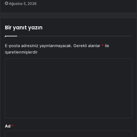
Ağustos 5, 2026
Bir yanıt yazın
E-posta adresiniz yayınlanmayacak.
Gerekli alanlar
*
ile
işaretlenmişlerdir
Y
o
r
u
m
*
Ad
*