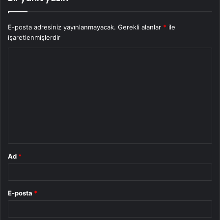
E-posta adresiniz yayınlanmayacak.
Gerekli alanlar
*
ile
işaretlenmişlerdir
Y
o
r
u
m
*
Ad
*
E-posta
*