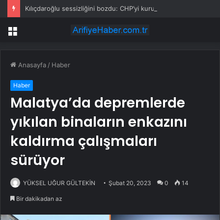
Kılıçdaroğlu sessizliğini bozdu: CHP’yi kuruluşundaki kodlara ulaştıracağız
Menü
Anasayfa
/
Haber
Haber
Malatya’da depremlerde
yıkılan binaların enkazını
kaldırma çalışmaları
sürüyor
YÜKSEL UĞUR GÜLTEKİN
Şubat 20, 2023
0
14
Bir dakikadan az