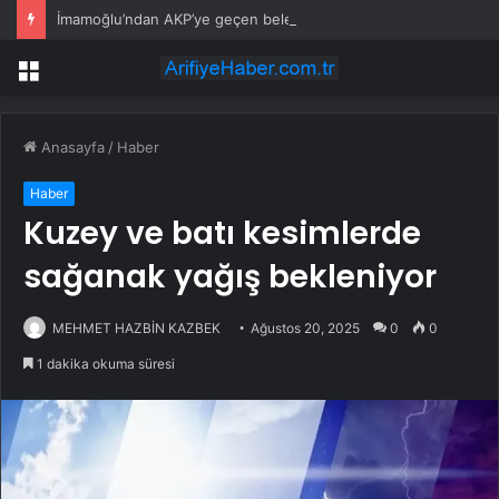
İmamoğlu’ndan AKP’ye geçen belediye başkanlarına tepki
Menü
Anasayfa
/
Haber
Haber
Kuzey ve batı kesimlerde
sağanak yağış bekleniyor
MEHMET HAZBİN KAZBEK
Ağustos 20, 2025
0
0
1 dakika okuma süresi