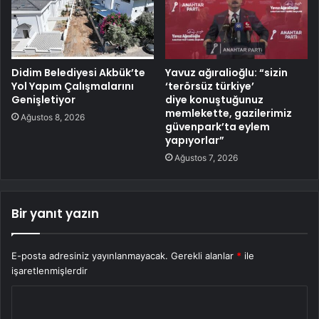
Didim Belediyesi Akbük’te
Yavuz ağıralioğlu: “sizin
Yol Yapım Çalışmalarını
‘terörsüz türkiye’
Genişletiyor
diye konuştuğunuz
memlekette, gazilerimiz
Ağustos 8, 2026
güvenpark’ta eylem
yapıyorlar”
Ağustos 7, 2026
Bir yanıt yazın
E-posta adresiniz yayınlanmayacak.
Gerekli alanlar
*
ile
işaretlenmişlerdir
Y
o