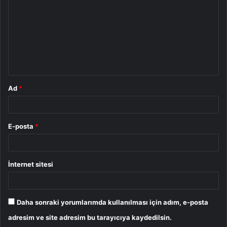
r
u
m
*
Ad
*
E-posta
*
İnternet sitesi
Daha sonraki yorumlarımda kullanılması için adım, e-posta
adresim ve site adresim bu tarayıcıya kaydedilsin.