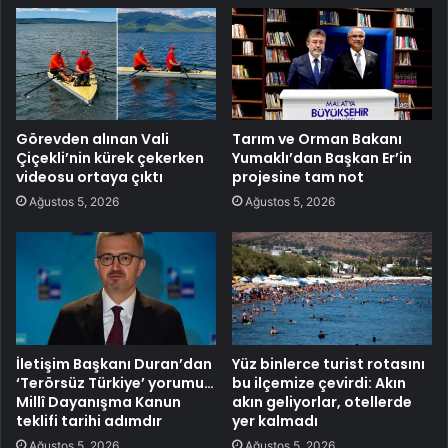
Görevden alınan Vali
Tarım ve Orman Bakanı
Çiçekli’nin kürek çekerken
Yumaklı’dan Başkan Er’in
videosu ortaya çıktı
projesine tam not
Ağustos 5, 2026
Ağustos 5, 2026
İletişim Başkanı Duran’dan
Yüz binlerce turist rotasını
‘Terörsüz Türkiye’ yorumu…
bu ilçemize çevirdi: Akın
Millî Dayanışma Kanun
akın geliyorlar, otellerde
teklifi tarihi adımdır
yer kalmadı
Ağustos 5, 2026
Ağustos 5, 2026