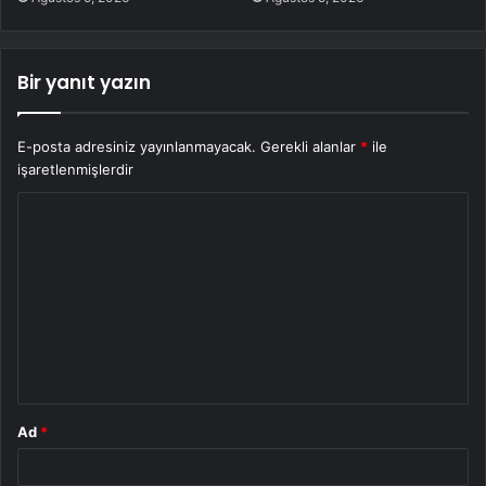
Bir yanıt yazın
E-posta adresiniz yayınlanmayacak.
Gerekli alanlar
*
ile
işaretlenmişlerdir
Y
o
r
u
m
*
Ad
*