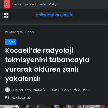
Deprem yaralarını saran Malatya’da festival coşkusu
Menü
Anasayfa
/
Haber
Haber
Kocaeli’de radyoloji
teknisyenini tabancayla
vurarak öldüren zanlı
yakalandı
SERKAN LEYMUNÇİÇEĞİ
Ocak 11, 2023
0
13
Bir dakikadan az