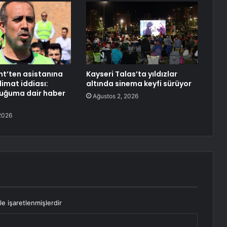
nt’ten asistanına
Kayseri Talas’ta yıldızlar
limat iddiası:
altında sinema keyfi sürüyor
duğuma dair haber
Ağustos 2, 2026
2026
le işaretlenmişlerdir