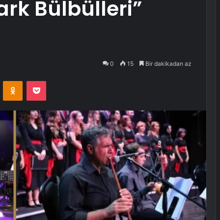
rk Bülbülleri”
0
15
Bir dakikadan az
VKontakte
Odnoklassniki
Pocket