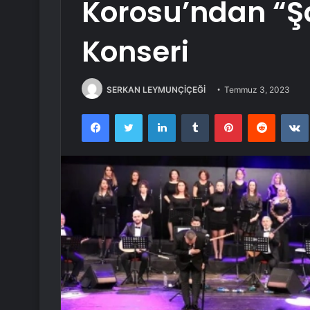
Korosu’ndan “Şa
Konseri
SERKAN LEYMUNÇİÇEĞİ
Temmuz 3, 2023
Facebook
Twitter
LinkedIn
Tumblr
Pinterest
Reddit