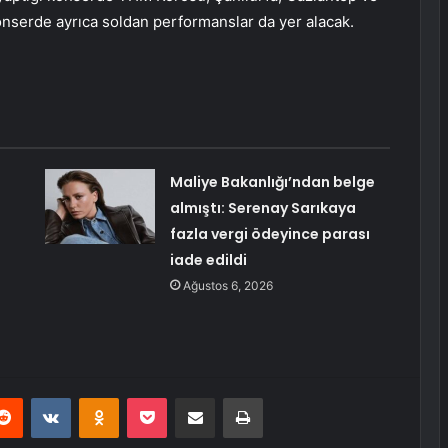
 Konserde ayrıca soldan performanslar da yer alacak.
Maliye Bakanlığı’ndan belge
almıştı: Serenay Sarıkaya
fazla vergi ödeyince parası
iade edildi
Ağustos 6, 2026
erest
Reddit
VKontakte
Odnoklassniki
Pocket
E-Posta ile paylaş
Yazdır