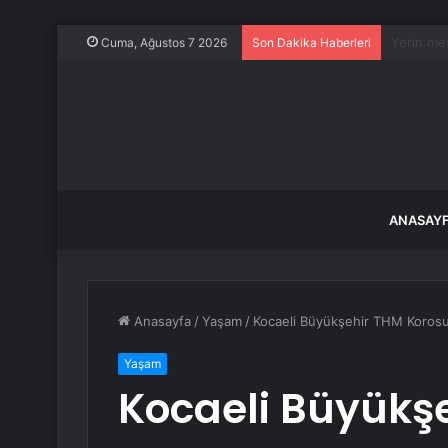
Sapık mil
Cuma, Ağustos 7 2026
Son Dakika Haberleri
ANASAY
Anasayfa
/
Yaşam
/
Kocaeli Büyükşehir THM Korosu’
Yaşam
Kocaeli Büyükş