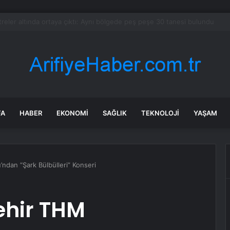
yarder ölmedi mi? “Jeffrey” diye seslenince paniğe kapılıp gaza bastı
FA
HABER
EKONOMI
SAĞLIK
TEKNOLOJI
YAŞAM
ndan “Şark Bülbülleri” Konseri
ehir THM