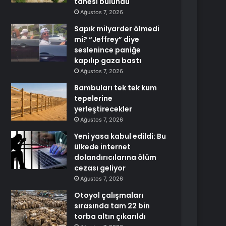
tanesi bulundu
Ağustos 7, 2026
Sapık milyarder ölmedi
mi? “Jeffrey” diye
seslenince paniğe
kapılıp gaza bastı
Ağustos 7, 2026
Bambuları tek tek kum
tepelerine
yerleştirecekler
Ağustos 7, 2026
Yeni yasa kabul edildi: Bu
ülkede internet
dolandırıcılarına ölüm
cezası geliyor
Ağustos 7, 2026
Otoyol çalışmaları
sırasında tam 22 bin
torba altın çıkarıldı