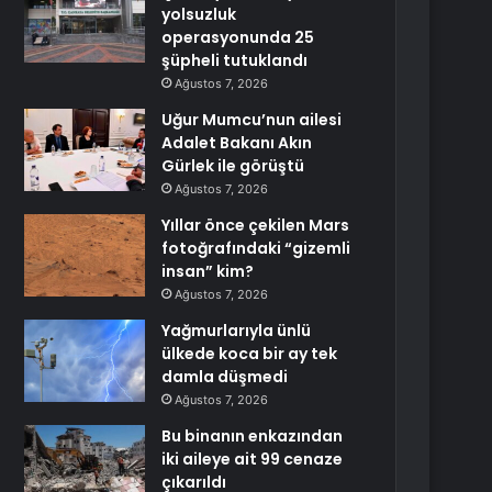
yolsuzluk
operasyonunda 25
şüpheli tutuklandı
Ağustos 7, 2026
Uğur Mumcu’nun ailesi
Adalet Bakanı Akın
Gürlek ile görüştü
Ağustos 7, 2026
Yıllar önce çekilen Mars
fotoğrafındaki “gizemli
insan” kim?
Ağustos 7, 2026
Yağmurlarıyla ünlü
ülkede koca bir ay tek
damla düşmedi
Ağustos 7, 2026
Bu binanın enkazından
iki aileye ait 99 cenaze
çıkarıldı