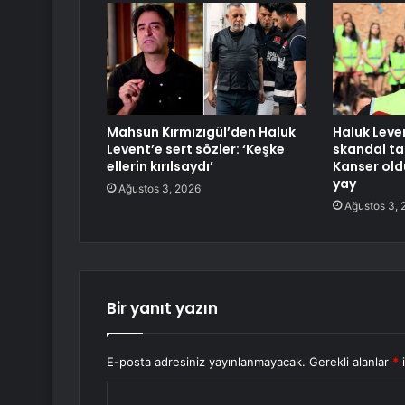
Mahsun Kırmızıgül’den Haluk
Haluk Leve
Levent’e sert sözler: ‘Keşke
skandal ta
ellerin kırılsaydı’
Kanser ol
yay
Ağustos 3, 2026
Ağustos 3, 
Bir yanıt yazın
E-posta adresiniz yayınlanmayacak.
Gerekli alanlar
*
i
Y