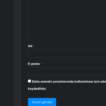
o
r
u
m
*
Ad
*
E-posta
*
Daha sonraki yorumlarımda kullanılması için adı
kaydedilsin.