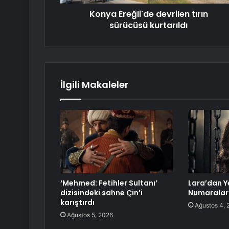
Konya Ereğli'de devrilen tırın
sürücüsü kurtarıldı
İlgili Makaleler
‘Mehmed: Fetihler Sultanı’
Lara’dan Ye
dizisindeki sahne Çin’i
Numaralar
karıştırdı
Ağustos 4, 
Ağustos 5, 2026