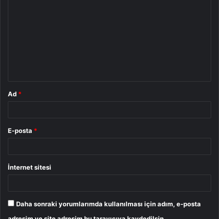
o
r
u
m
*
Ad
*
E-posta
*
İnternet sitesi
Daha sonraki yorumlarımda kullanılması için adım, e-posta
adresim ve site adresim bu tarayıcıya kaydedilsin.