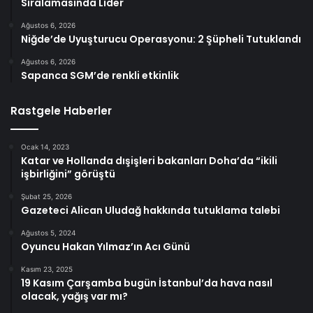
Sıralamasında Lider
Ağustos 6, 2026
Niğde’de Uyuşturucu Operasyonu: 2 Şüpheli Tutuklandı
Ağustos 6, 2026
Sapanca SGM’de renkli etkinlik
Rastgele Haberler
Ocak 14, 2023
Katar ve Hollanda dışişleri bakanları Doha’da “ikili
işbirliğini” görüştü
Şubat 25, 2026
Gazeteci Alican Uludağ hakkında tutuklama talebi
Ağustos 5, 2024
Oyuncu Hakan Yılmaz’ın Acı Günü
Kasım 23, 2025
19 Kasım Çarşamba bugün İstanbul’da hava nasıl
olacak, yağış var mı?