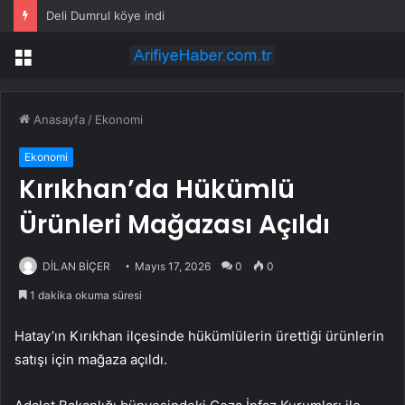
Deli Dumrul köye indi
Menü
Anasayfa
/
Ekonomi
Ekonomi
Kırıkhan’da Hükümlü
Ürünleri Mağazası Açıldı
DİLAN BİÇER
Mayıs 17, 2026
0
0
1 dakika okuma süresi
Hatay’ın Kırıkhan ilçesinde hükümlülerin ürettiği ürünlerin
satışı için mağaza açıldı.