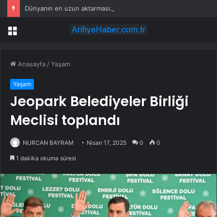
Dünyanın en uzun aktarmasız uçuşunda tarihi rekor: 24 saatten fazla havada kaldılar
Menü
Anasayfa
/
Yaşam
Yaşam
Jeopark Belediyeler Birliği
Meclisi toplandı
NURCAN BAYRAM
Nisan 17, 2025
0
0
1 dakika okuma süresi