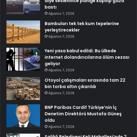
diye seslenince paniğe kapılıp gaza
bastı
Ağustos 7, 2026
Bambuları tek tek kum tepelerine
yerleştirecekler
Ağustos 7, 2026
Yeni yasa kabul edildi: Bu ülkede
internet dolandırıcılarına ölüm cezası
geliyor
Ağustos 7, 2026
Otoyol çalışmaları sırasında tam 22
bin torba altın çıkarıldı
Ağustos 7, 2026
BNP Paribas Cardif Türkiye’nin İç
Denetim Direktörü Mustafa Güneş
oldu
Ağustos 7, 2026
Salihli Belediyesi Keli Mahallesi’nde 2