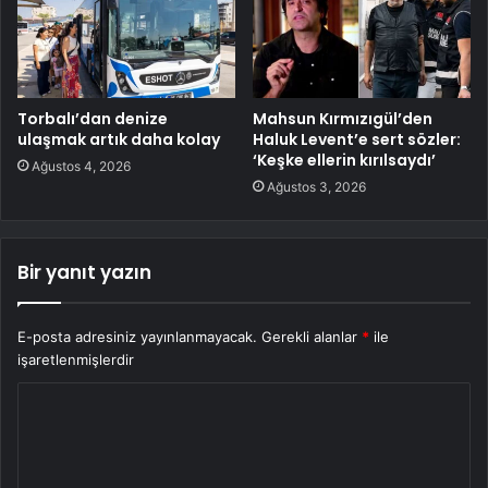
Torbalı’dan denize
Mahsun Kırmızıgül’den
ulaşmak artık daha kolay
Haluk Levent’e sert sözler:
‘Keşke ellerin kırılsaydı’
Ağustos 4, 2026
Ağustos 3, 2026
Bir yanıt yazın
E-posta adresiniz yayınlanmayacak.
Gerekli alanlar
*
ile
işaretlenmişlerdir
Y
o
r