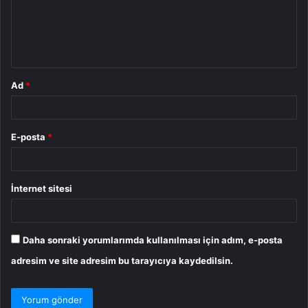
u
m
*
Ad
*
E-posta
*
İnternet sitesi
Daha sonraki yorumlarımda kullanılması için adım, e-posta
adresim ve site adresim bu tarayıcıya kaydedilsin.