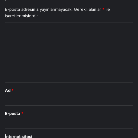
E-posta adresiniz yayınlanmayacak.
Gerekli alanlar
*
ile
işaretlenmişlerdir
Y
o
r
u
m
*
Ad
*
E-posta
*
İnternet sitesi