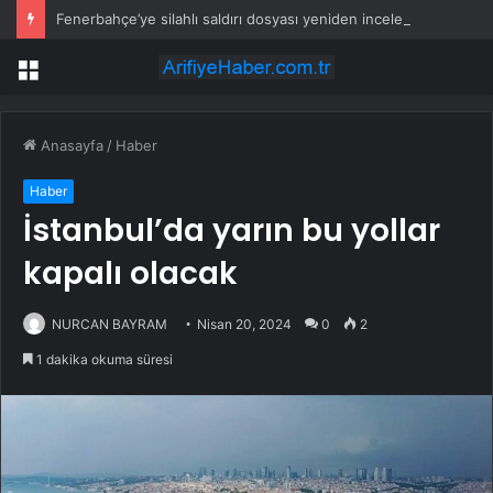
Fenerbahçe’ye silahlı saldırı dosyası yeniden incelenecek
Menü
Anasayfa
/
Haber
Haber
İstanbul’da yarın bu yollar
kapalı olacak
NURCAN BAYRAM
Nisan 20, 2024
0
2
1 dakika okuma süresi