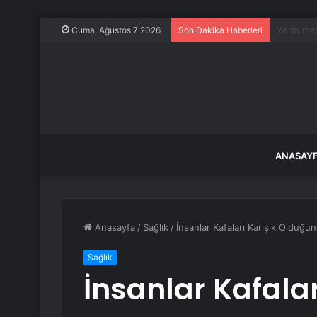
Sapık mil
Cuma, Ağustos 7 2026
Son Dakika Haberleri
ANASAY
Anasayfa
/
Sağlık
/
İnsanlar Kafaları Karışık Olduğu
Sağlık
İnsanlar Kafalar