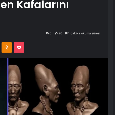
n Kafalarını
0
26
1 dakika okuma süresi
VKontakte
Odnoklassniki
Pocket