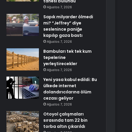
tanesi bulundu
Ağustos 7, 2026
Sapık milyarder ölmedi
mi? “Jeffrey” diye
seslenince paniğe
kapılıp gaza bastı
Ağustos 7, 2026
Bambuları tek tek kum
tepelerine
yerleştirecekler
Ağustos 7, 2026
Yeni yasa kabul edildi: Bu
ülkede internet
dolandırıcılarına ölüm
cezası geliyor
Ağustos 7, 2026
Otoyol çalışmaları
sırasında tam 22 bin
torba altın çıkarıldı