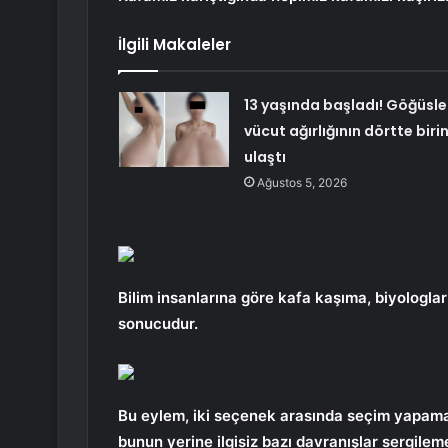
İlgili Makaleler
13 yaşında başladı! Göğüsle
vücut ağırlığının dörtte biri
ulaştı
Ağustos 5, 2026
Bilim insanlarına göre kafa kaşıma, biyologları
sonucudur.
Bu eylem, iki seçenek arasında seçim yapama
bunun yerine ilgisiz bazı davranışlar sergileme