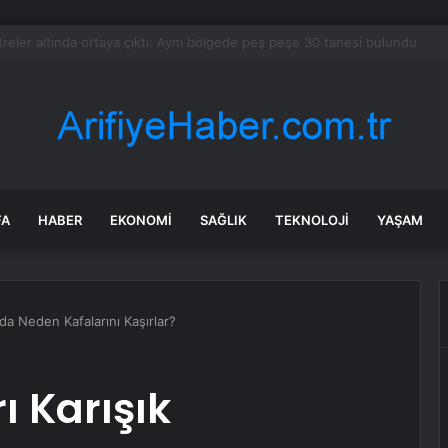
yarder ölmedi mi? “Jeffrey” diye seslenince paniğe kapılıp gaza bastı
FA
HABER
EKONOMI
SAĞLIK
TEKNOLOJI
YAŞAM
nda Neden Kafalarını Kaşırlar?
ı Karışık