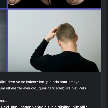
şünürken ya da kafanız karıştığında hatırlamaya
üm ülkelerde aynı olduğunu fark edebilirsiniz. Peki
uma…
z. Peki, bunu neden yaptığınızı hiç düşündünüz mü?