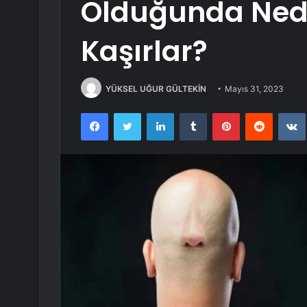
Olduğunda Nede
Kaşırlar?
YÜKSEL UĞUR GÜLTEKİN
Mayıs 31, 2023
Facebook
Twitter
LinkedIn
Tumblr
Pinterest
Reddit