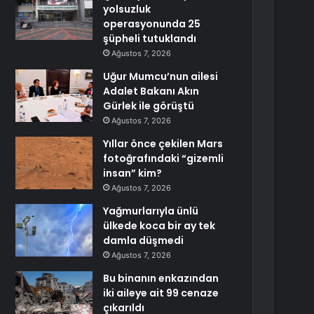
yolsuzluk
operasyonunda 25
şüpheli tutuklandı
Ağustos 7, 2026
Uğur Mumcu’nun ailesi
Adalet Bakanı Akın
Gürlek ile görüştü
Ağustos 7, 2026
Yıllar önce çekilen Mars
fotoğrafındaki “gizemli
insan” kim?
Ağustos 7, 2026
Yağmurlarıyla ünlü
ülkede koca bir ay tek
damla düşmedi
Ağustos 7, 2026
Bu binanın enkazından
iki aileye ait 99 cenaze
çıkarıldı