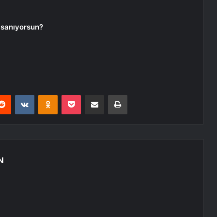
 sanıyorsun?
erest
Reddit
VKontakte
Odnoklassniki
Pocket
E-Posta ile paylaş
Yazdır
N