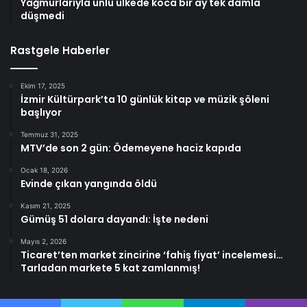
Yağmurlarıyla ünlü ülkede koca bir ay tek damla
düşmedi
Rastgele Haberler
Ekim 17, 2025
İzmir Kültürpark’ta 10 günlük kitap ve müzik şöleni
başlıyor
Temmuz 31, 2025
MTV’de son 2 gün: Ödemeyene haciz kapıda
Ocak 18, 2026
Evinde çıkan yangında öldü
Kasım 21, 2025
Gümüş 51 dolara dayandı: İşte nedeni
Mayıs 2, 2026
Ticaret’ten market zincirine ‘fahiş fiyat’ incelemesi…
Tarladan markete 5 kat zamlanmış!