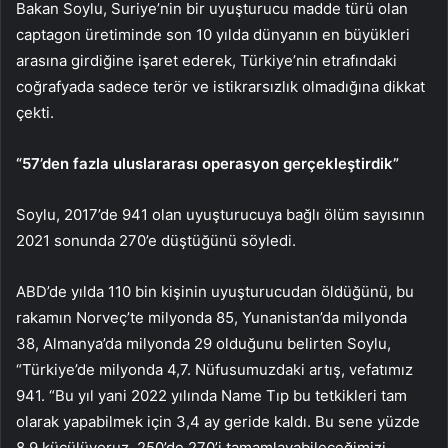
Bakan Soylu, Suriye’nin bir uyuşturucu madde türü olan
captagon üretiminde son 10 yılda dünyanın en büyükleri
arasına girdiğine işaret ederek, Türkiye’nin etrafındaki
coğrafyada sadece terör ve istikrarsızlık olmadığına dikkat
çekti.
“57’den fazla uluslararası operasyon gerçekleştirdik”
Soylu, 2017’de 941 olan uyuşturucuya bağlı ölüm sayısının
2021 sonunda 270’e düştüğünü söyledi.
ABD’de yılda 110 bin kişinin uyuşturucudan öldüğünü, bu
rakamın Norveç’te milyonda 85, Yunanistan’da milyonda
38, Almanya’da milyonda 29 olduğunu belirten Soylu,
“Türkiye’de milyonda 4,7. Nüfusumuzdaki artış, vefatımız
941. “Bu yıl yani 2022 yılında Name Tıp bu tetkikleri tam
olarak yapabilmek için 3,4 ay geride kaldı. Bu sene yüzde
8,9 küçülüyoruz. 250’de 270’i tamamlayabileceğimizi