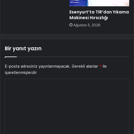
Esenyurt’ta TIR’dan Yıkama
Makinesi Hırsızlığı
Ağustos 5, 2026
Bir yanıt yazın
E-posta adresiniz yayınlanmayacak.
Gerekli alanlar
*
ile
işaretlenmişlerdir
Y
o
r
u
m
*