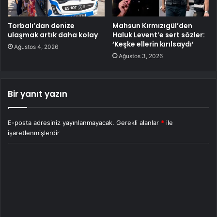
Torbalı’dan denize
Mahsun Kırmızıgül’den
ulaşmak artık daha kolay
Haluk Levent’e sert sözler:
‘Keşke ellerin kırılsaydı’
Ağustos 4, 2026
Ağustos 3, 2026
Bir yanıt yazın
E-posta adresiniz yayınlanmayacak.
Gerekli alanlar
*
ile
işaretlenmişlerdir
Y
o
r
u
m