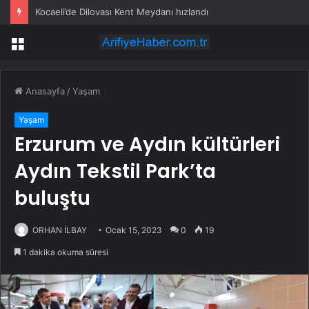
Kocaeli’de Dilovası Kent Meydanı hızlandı
Menü
Anasayfa
/
Yaşam
Yaşam
Erzurum ve Aydın kültürleri
Aydın Tekstil Park’ta
buluştu
ORHAN İLBAY
Ocak 15, 2023
0
19
1 dakika okuma süresi