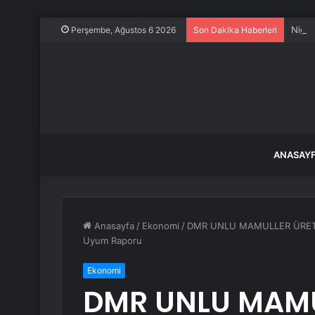
Niğde
Perşembe, Ağustos 6 2026
Son Dakika Haberleri
ANASAY
Anasayfa
/
Ekonomi
/
DMR UNLU MAMULLER ÜRETİM 
Uyum Raporu
Ekonomi
DMR UNLU MAMU