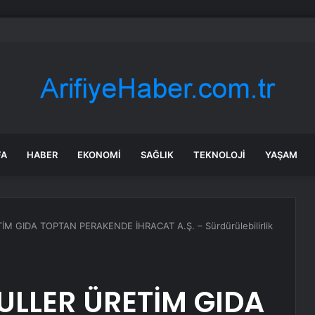
’de Uyuşturucu Operasyonu: 2 Şüpheli Tutuklandı
FA
HABER
EKONOMI
SAĞLIK
TEKNOLOJI
YAŞAM
GIDA TOPTAN PERAKENDE İHRACAT A.Ş. – Sürdürülebilirlik
LLER ÜRETİM GIDA