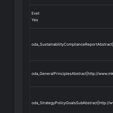
Evet
Yes
oda_SustainabilityComplianceReportAbstract
oda_GeneralPrinciplesAbstract|http://www.m
oda_StrategyPolicyGoalsSubAbstract|http://