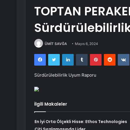
TOPTAN PERAKEN
Sürdürülebilirl
ÜMİT SAVĞA
Mayıs 6, 2024
Facebook
Twitter
LinkedIn
Tumblr
Pinterest
Reddit
Sürdürülebilirlik Uyum Raporu
İlgili Makaleler
En İyi Orta Ölçekli Hisse: Ethos Technologies
Citi Sıralamasında Lider