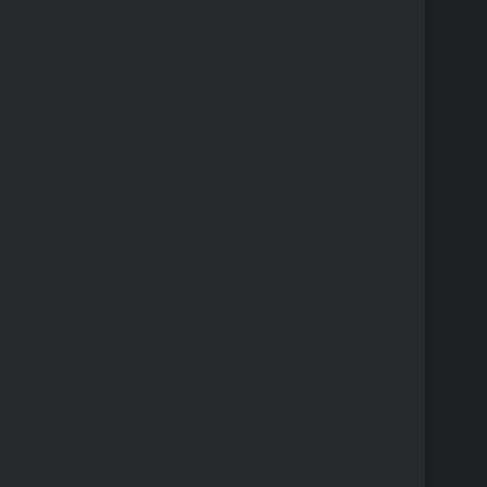
[]
[]