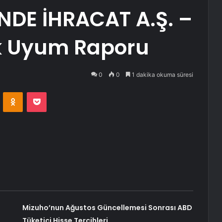
DE İHRACAT A.Ş. –
ik Uyum Raporu
0
0
1 dakika okuma süresi
VKontakte
Odnoklassniki
Pocket
Mizuho’nun Ağustos Güncellemesi Sonrası ABD
Tüketici Hisse Tercihleri