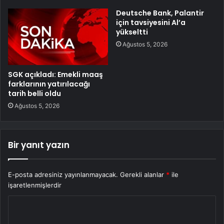
Deutsche Bank, Palantir
için tavsiyesini Al’a
yükseltti
Ağustos 5, 2026
SGK açıkladı: Emekli maaş
farklarının yatırılacağı
tarih belli oldu
Ağustos 5, 2026
Bir yanıt yazın
E-posta adresiniz yayınlanmayacak.
Gerekli alanlar
*
ile
işaretlenmişlerdir
Y
o