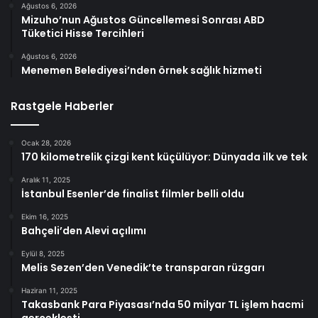
Ağustos 6, 2026
Mizuho’nun Ağustos Güncellemesi Sonrası ABD
Tüketici Hisse Tercihleri
Ağustos 6, 2026
Menemen Belediyesi’nden örnek sağlık hizmeti
Rastgele Haberler
Ocak 28, 2026
170 kilometrelik çizgi kent küçülüyor: Dünyada ilk ve tek
Aralık 11, 2025
İstanbul Esenler’de finalist filmler belli oldu
Ekim 16, 2025
Bahçeli’den Alevi açılımı
Eylül 8, 2025
Melis Sezen’den Venedik’te transparan rüzgarı
Haziran 11, 2025
Takasbank Para Piyasası’nda 50 milyar TL işlem hacmi
gerçekleşti