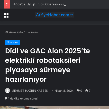
Niğde’de Uyuşturucu Operasyonu: 2 Şüpheli Tutuklandı
Menü
Anasayfa
/
Ekonomi
Ekonomi
Didi ve GAC Aion 2025’te
elektrikli robotaksileri
piyasaya sürmeye
hazırlanıyor
MEHMET HAZBİN KAZBEK
Nisan 8, 2024
0
7
1 dakika okuma süresi