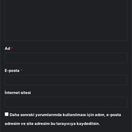
r
u
m
*
Ad
*
E-posta
*
İnternet sitesi
Daha sonraki yorumlarımda kullanılması için adım, e-posta
adresim ve site adresim bu tarayıcıya kaydedilsin.