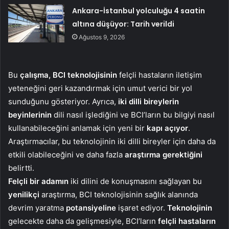
Ankara-İstanbul yolculuğu 4 saatin
altına düşüyor: Tarih verildi
Ağustos 9, 2026
Bu
çalışma, BCI teknolojisinin
felçli hastaların iletişim
yeteneğini geri kazandırmak için umut verici bir yol
sunduğunu gösteriyor. Ayrıca,
iki dilli bireylerin
beyinlerinin
dili nasıl işlediğini ve BCI’ların bu bilgiyi nasıl
kullanabileceğini anlamak için yeni bir
kapı
açıyor
.
Araştırmacılar, bu teknolojinin iki dilli bireyler için daha da
etkili olabileceğini ve daha fazla
araştırma gerektiğini
belirtti.
Felçli bir adamın
iki dilini de konuşmasını sağlayan bu
yenilikçi
araştırma, BCI teknolojisinin sağlık alanında
devrim yaratma
potansiyeline
işaret ediyor.
Teknolojinin
gelecekte daha da gelişmesiyle, BCI’ların
felçli hastaların