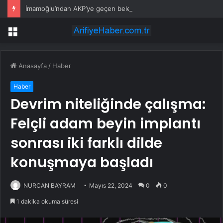
İmamoğlu’ndan AKP’ye geçen belediye başkanlarına tepki
Menü
Anasayfa
/
Haber
Haber
Devrim niteliğinde çalışma:
Felçli adam beyin implantı
sonrası iki farklı dilde
konuşmaya başladı
NURCAN BAYRAM
Mayıs 22, 2024
0
0
1 dakika okuma süresi