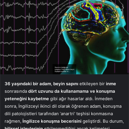
36 yaşındaki bir adam
,
beyin sapını
etkileyen bir
inme
sonrasında
dört uzvunu da kullanamama ve konuşma
yeteneğini kaybetme
gibi ağır hasarlar aldı. İnmeden
sonra, İngilizceyi ikinci dil olarak öğrenen adam, konuşma
dili patolojistleri tarafından ‘anartri’ teşhisi konmasına
rağmen,
İngilizce konuşma becerisini
geliştirdi. Bu durum,
bilişsel
işlevlerinin
etkilenmediğini ancak kelimeleri