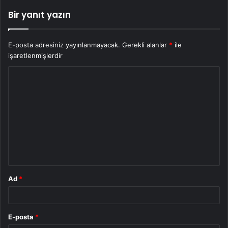
Bir yanıt yazın
E-posta adresiniz yayınlanmayacak.
Gerekli alanlar
*
ile
işaretlenmişlerdir
Y
o
r
u
m
*
Ad
*
E-posta
*