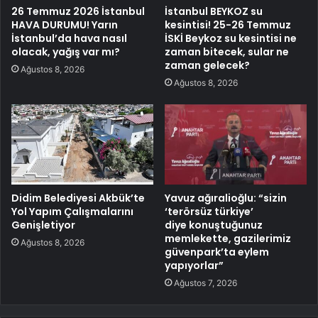
26 Temmuz 2026 İstanbul
İstanbul BEYKOZ su
HAVA DURUMU! Yarın
kesintisi! 25-26 Temmuz
İstanbul’da hava nasıl
İSKİ Beykoz su kesintisi ne
olacak, yağış var mı?
zaman bitecek, sular ne
zaman gelecek?
Ağustos 8, 2026
Ağustos 8, 2026
Didim Belediyesi Akbük’te
Yavuz ağıralioğlu: “sizin
Yol Yapım Çalışmalarını
‘terörsüz türkiye’
Genişletiyor
diye konuştuğunuz
memlekette, gazilerimiz
Ağustos 8, 2026
güvenpark’ta eylem
yapıyorlar”
Ağustos 7, 2026