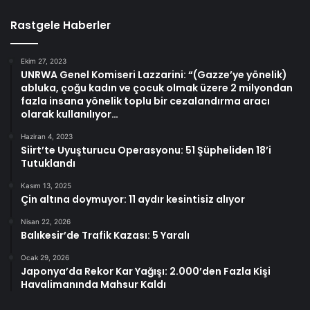
Rastgele Haberler
Ekim 27, 2023
UNRWA Genel Komiseri Lazzarini: “(Gazze’ye yönelik)
abluka, çoğu kadın ve çocuk olmak üzere 2 milyondan
fazla insana yönelik toplu bir cezalandırma aracı
olarak kullanılıyor…
Haziran 4, 2023
Siirt’te Uyuşturucu Operasyonu: 51 Şüpheliden 18’i
Tutuklandı
Kasım 13, 2025
Çin altına doymuyor: 11 aydır kesintisiz alıyor
Nisan 22, 2026
Balıkesir’de Trafik Kazası: 5 Yaralı
Ocak 29, 2026
Japonya’da Rekor Kar Yağışı: 2.000’den Fazla Kişi
Havalimanında Mahsur Kaldı