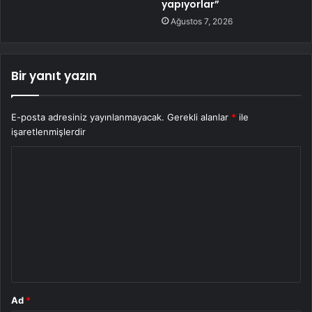
yapıyorlar”
Ağustos 7, 2026
Bir yanıt yazın
E-posta adresiniz yayınlanmayacak.
Gerekli alanlar
*
ile
işaretlenmişlerdir
Y
o
r
u
m
*
Ad
*