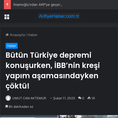
İmamoğlu’ndan AKP’ye geçen belediye başkanlarına tepki
Menü
Anasayfa
/
Haber
Haber
Bütün Türkiye depremi
konuşurken, İBB’nin kreşi
yapım aşamasındayken
çöktü!
UMUT CAN AKTEMUR
Şubat 11, 2023
0
16
Bir dakikadan az