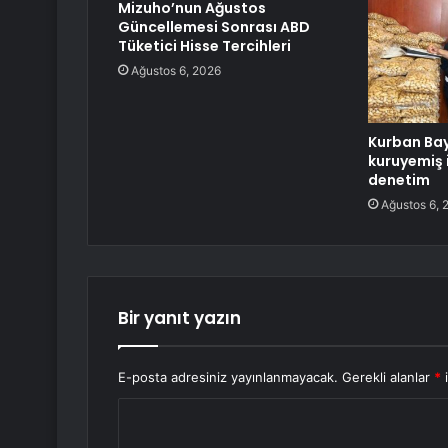
Mizuho’nun Ağustos
Güncellemesi Sonrası ABD
Tüketici Hisse Tercihleri
Ağustos 6, 2026
Kurban Ba
kuruyemiş 
denetim
Ağustos 6, 
Bir yanıt yazın
E-posta adresiniz yayınlanmayacak.
Gerekli alanlar
*
i
Y
o