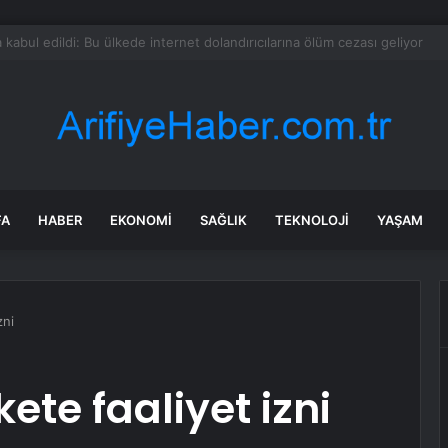
lışmaları sırasında tam 22 bin torba altın çıkarıldı
FA
HABER
EKONOMI
SAĞLIK
TEKNOLOJI
YAŞAM
zni
kete faaliyet izni