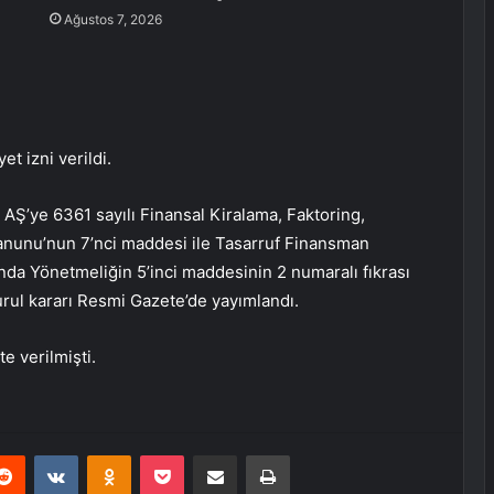
Ağustos 7, 2026
t izni verildi.
AŞ’ye 6361 sayılı Finansal Kiralama, Faktoring,
anunu’nun 7’nci maddesi ile Tasarruf Finansman
ında Yönetmeliğin 5’inci maddesinin 2 numaralı fıkrası
kurul kararı Resmi Gazete’de yayımlandı.
e verilmişti.
erest
Reddit
VKontakte
Odnoklassniki
Pocket
E-Posta ile paylaş
Yazdır