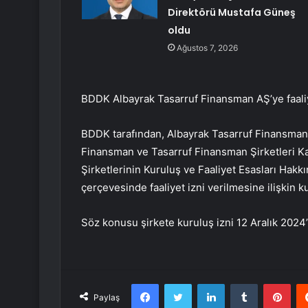
Direktörü Mustafa Güneş
oldu
Ağustos 7, 2026
BDDK Albayrak Tasarruf Finansman AŞ’ye faaliye
BDDK tarafından, Albayrak Tasarruf Finansman 
Finansman ve Tasarruf Finansman Şirketleri K
Şirketlerinin Kuruluş ve Faaliyet Esasları Hakk
çerçevesinde faaliyet izni verilmesine ilişkin 
Söz konusu şirkete kuruluş izni 12 Aralık 2024’t
Facebook
Twitter
LinkedIn
Tumblr
Pint
Paylaş