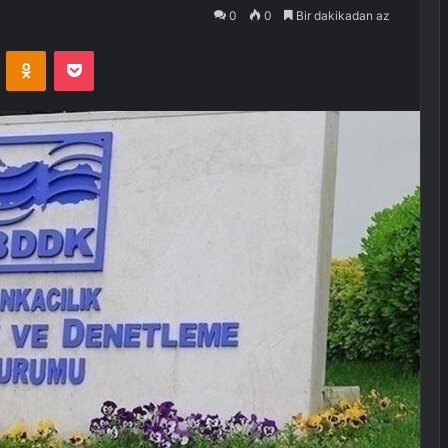
0
0
Bir dakikadan az
VKontakte
Odnoklassniki
Pocket