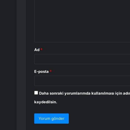
r
u
m
*
Ad
*
E-posta
*
Daha sonraki yorumlarımda kullanılması için adı
kaydedilsin.