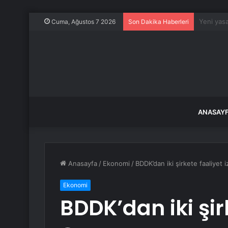
Otoyol ça
Cuma, Ağustos 7 2026
Son Dakika Haberleri
ANASAY
Anasayfa
/
Ekonomi
/
BDDK’dan iki şirkete faaliyet i
Ekonomi
BDDK’dan iki şir