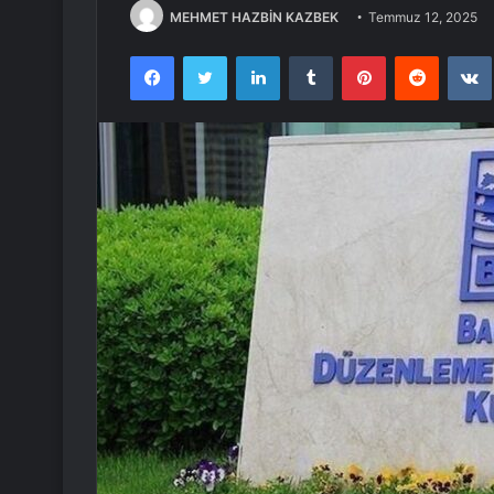
MEHMET HAZBİN KAZBEK
Temmuz 12, 2025
Facebook
Twitter
LinkedIn
Tumblr
Pinterest
Reddit