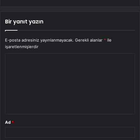
Bir yanıt yazın
E-posta adresiniz yayınlanmayacak.
Gerekli alanlar
*
ile
işaretlenmişlerdir
Y
o
r
u
m
*
Ad
*