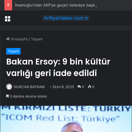
İmamoğlu’ndan AKP’ye geçen belediye başkanlarına tepki
Menü
Anasayfa
/
Yaşam
Yaşam
Bakan Ersoy: 9 bin kültür
varlığı geri iade edildi
NURCAN BAYRAM
Ekim 8, 2025
0
0
3 dakika okuma süresi