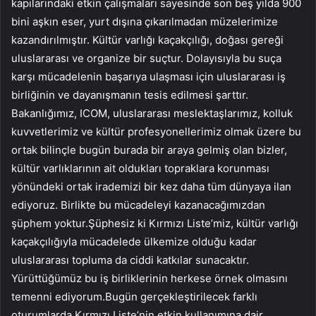
kapılarındaki etkin çalışmaları sayesinde son beş yılda 900
bini aşkın eser, yurt dışına çıkarılmadan müzelerimize
kazandırılmıştır. Kültür varlığı kaçakçılığı, doğası gereği
uluslararası ve organize bir suçtur. Dolayısıyla bu suça
karşı mücadelenin başarıya ulaşması için uluslararası iş
birliğinin ve dayanışmanın tesis edilmesi şarttır.
Bakanlığımız, ICOM, uluslararası meslektaşlarımız, kolluk
kuvvetlerimiz ve kültür profesyonellerimiz olmak üzere bu
ortak bilinçle bugün burada bir araya gelmiş olan bizler,
kültür varlıklarının ait oldukları topraklara korunması
yönündeki ortak irademizi bir kez daha tüm dünyaya ilan
ediyoruz. Birlikte bu mücadeleyi kazanacağımızdan
şüphem yoktur.Şüphesiz ki Kırmızı Liste’miz, kültür varlığı
kaçakçılığıyla mücadelede ülkemize olduğu kadar
uluslararası topluma da ciddi katkılar sunacaktır.
Yürüttüğümüz bu iş birliklerinin herkese örnek olmasını
temenni ediyorum.Bugün gerçekleştirilecek farklı
oturumlarda Kırmızı Liste’nin etkin kullanımına dair