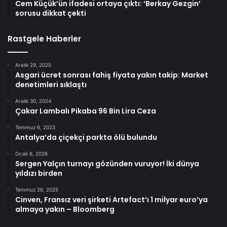
Cem Küçük’ün ifadesi ortaya çıktı: ‘Berkay Gezgin’
sorusu dikkat çekti
Rastgele Haberler
Aralık 29, 2025
Asgari ücret sonrası fahiş fiyata yakın takip: Market
denetimleri sıklaştı
Aralık 30, 2024
Çakar Lambalı Pikaba 96 Bin Lira Ceza
Temmuz 6, 2023
Antalya’da çiçekçi parkta ölü bulundu
Ocak 6, 2026
Sergen Yalçın turnayı gözünden vuruyor! İki dünya
yıldızı birden
Temmuz 26, 2025
Cinven, Fransız veri şirketi Artefact’ı 1 milyar euro’ya
almaya yakın – Bloomberg