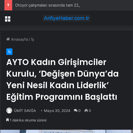
Otoyol çalışmaları sırasında tam 22 bin torba altın çıkarıldı
Menü
Anasayfa
/
İş
İş
AYTO Kadın Girişimciler
Kurulu, ‘Değişen Dünya’da
Yeni Nesil Kadın Liderlik’
Eğitim Programını Başlattı
ÜMİT SAVĞA
Mayıs 30, 2024
0
0
1 dakika okuma süresi