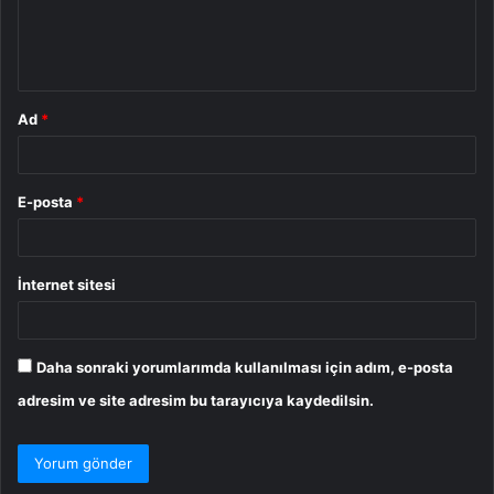
m
*
Ad
*
E-posta
*
İnternet sitesi
Daha sonraki yorumlarımda kullanılması için adım, e-posta
adresim ve site adresim bu tarayıcıya kaydedilsin.