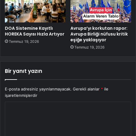
DOA Sistemine Kayıtlı
Avrupa’yı korkutan rapor:
HOREKA Sayısı Hızla Artıyor
Avrupa Birliği nüfusu kritik
eşiğe yaklaşıyor
Temmuz 19, 2026
Temmuz 19, 2026
Bir yanıt yazın
E-posta adresiniz yayınlanmayacak.
Gerekli alanlar
*
ile
işaretlenmişlerdir
Y
o
r
u