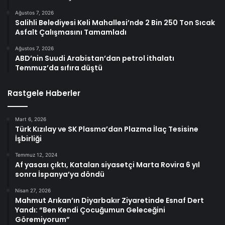
Ağustos 7, 2026
Salihli Belediyesi Keli Mahallesi’nde 2 Bin 250 Ton Sıcak
Asfalt Çalışmasını Tamamladı
Ağustos 7, 2026
ABD’nin Suudi Arabistan’dan petrol ithalatı
Temmuz’da sıfıra düştü
Rastgele Haberler
Mart 6, 2026
Türk Kızılay ve SK Plasma’dan Plazma İlaç Tesisine
İşbirliği
Temmuz 12, 2024
Af yasası çıktı, Katalan siyasetçi Marta Rovira 6 yıl
sonra İspanya’ya döndü
Nisan 27, 2026
Mahmut Arıkan’ın Diyarbakır Ziyaretinde Esnaf Dert
Yandı: “Ben Kendi Çocuğumun Geleceğini
Göremiyorum”