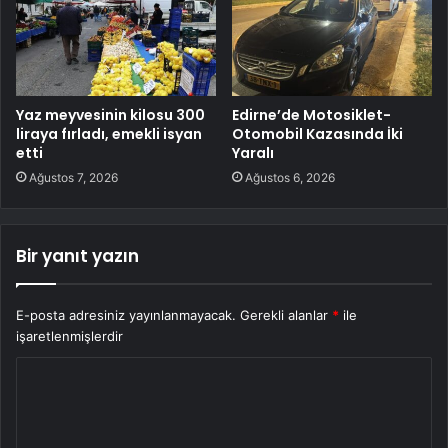
Yaz meyvesinin kilosu 300
Edirne’de Motosiklet-
liraya fırladı, emekli isyan
Otomobil Kazasında İki
etti
Yaralı
Ağustos 7, 2026
Ağustos 6, 2026
Bir yanıt yazın
E-posta adresiniz yayınlanmayacak.
Gerekli alanlar
*
ile
işaretlenmişlerdir
Y
o
r