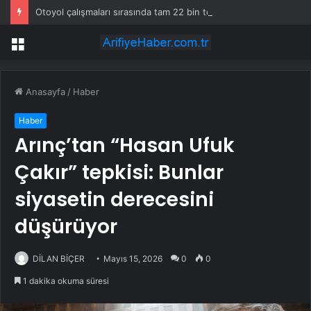
Otoyol çalışmaları sırasında tam 22 bin torba altın çıkarıldı
Menü
Anasayfa
/
Haber
Haber
Arınç’tan “Hasan Ufuk
Çakır” tepkisi: Bunlar
siyasetin derecesini
düşürüyor
DİLAN BİÇER
Mayıs 15, 2026
0
0
1 dakika okuma süresi