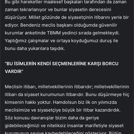
Bu gibi hareketler maalesef başkaları tarafından da zaman
zaman tekrarlanıyor ve bunlar siyasetin derecesini
düşürüyor. Millet gözünde de siyasetçinin itibarını yerle bir
ediyor. Bendeniz meclis başkanı olduğumda güvenilir
kurumlar anketinde TBMM yedinci sırada gelmekteydi.
Yaptığımız çalışmalar ve ortaya koyduğumuz duruş ile
bunu daha yukarılara taşıdık.
“BU İSİMLERİN KENDİ SEÇMENLERİNE KARŞI BORCU
VARDIR”
Meclisin itibarı, milletvekillerinin itibarıdır; milletvekillerinin
itibarı da siyaset kurumunun itibarıdır. Bunu düşürmeye hiç
kimsenin hakkı yoktur. Hamdolsun biz ilk on yılımızda
meclisimize ve siyasetçiye büyük bir itibar kazandırdık.
Söz konusu davranışlar bizim daha da geriye
gidebileceğimizi ve niteliksiz insanlar marifetiyle siyaset
kurumunun seviye kaybedebileceğini gösteriyor. Bütün