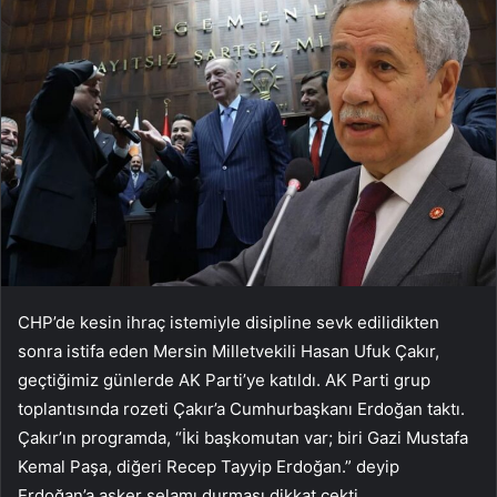
CHP’de kesin ihraç istemiyle disipline sevk edilidikten
sonra istifa eden Mersin Milletvekili Hasan Ufuk Çakır,
geçtiğimiz günlerde AK Parti’ye katıldı. AK Parti grup
toplantısında rozeti Çakır’a Cumhurbaşkanı Erdoğan taktı.
Çakır’ın programda, “İki başkomutan var; biri Gazi Mustafa
Kemal Paşa, diğeri Recep Tayyip Erdoğan.” deyip
Erdoğan’a asker selamı durması dikkat çekti.