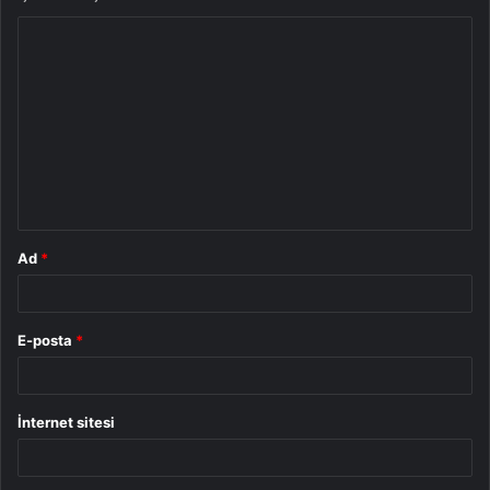
Y
o
r
u
m
*
Ad
*
E-posta
*
İnternet sitesi