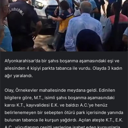
Afyonkarahisar’da bir şahıs boşanma aşamasındaki eşi ve
ailesinden 4 kişiyi parkta tabanca ile vurdu. Olayda 3 kadın
ağır yaralandı.
Olay, Örnekevler mahallesinde meydana geldi. Edinilen
bilgilere göre, M.T., isimli şahıs boşanma aşamasındaki
karısı K.T., kayıvalidesi E.K. ve baldızı A.C.’ye henüz
belirlenemeyen bir sebepten ötürü park içerisinde yanında
bulunan tabanca ile kurşun yağdırdı. Açılan ateşte K.T., E.K.
A.C., vücutlarının çeşitli yerlerine isabet eden kurşunlarla