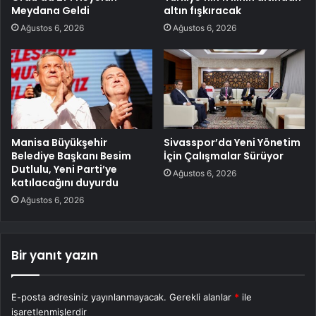
Meydana Geldi
altın fışkıracak
Ağustos 6, 2026
Ağustos 6, 2026
Manisa Büyükşehir
Sivasspor’da Yeni Yönetim
Belediye Başkanı Besim
İçin Çalışmalar Sürüyor
Dutlulu, Yeni Parti’ye
Ağustos 6, 2026
katılacağını duyurdu
Ağustos 6, 2026
Bir yanıt yazın
E-posta adresiniz yayınlanmayacak.
Gerekli alanlar
*
ile
işaretlenmişlerdir