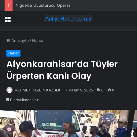
Niğde’de Uyuşturucu Operasyonu: 2 Şüpheli Tutuklandı
Menü
Anasayfa
/
Haber
Haber
Afyonkarahisar’da Tüyler
Ürperten Kanlı Olay
MEHMET HAZBİN KAZBEK
Kasım 9, 2025
0
0
Bir dakikadan az