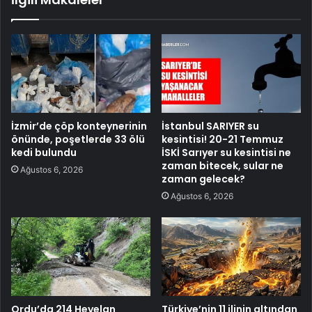
İzmir’de çöp konteynerinin
İstanbul SARIYER su
önünde, poşetlerde 33 ölü
kesintisi! 20-21 Temmuz
kedi bulundu
İSKİ Sarıyer su kesintisi ne
zaman bitecek, sular ne
Ağustos 6, 2026
zaman gelecek?
Ağustos 6, 2026
Ordu’da 214 Heyelan
Türkiye’nin 11 ilinin altından