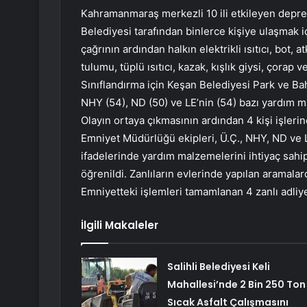
Kahramanmaraş merkezli 10 ili etkileyen depr
Belediyesi tarafından binlerce kişiye ulaşmak i
çağrının ardından halkın elektrikli ısıtıcı, bot, 
tulumu, tüplü ısıtıcı, kazak, kışlık giysi, çorap 
Sınıflandırma için Keşan Belediyesi Park ve Ba
NHY (54), ND (50) ve LE’nin (54) bazı yardım ma
Olayın ortaya çıkmasının ardından 4 kişi işlerine
Emniyet Müdürlüğü ekipleri, Ü.Ç., NHY, ND ve LE
ifadelerinde yardım malzemelerini ihtiyaç sahip
öğrenildi. Zanlıların evlerinde yapılan aramala
Emniyetteki işlemleri tamamlanan 4 zanlı adliye
İlgili Makaleler
Salihli Belediyesi Keli
Mahallesi’nde 2 Bin 250 Ton
Sıcak Asfalt Çalışmasını