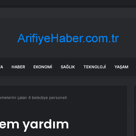
elediyesi Keli Mahallesi’nde 2 Bin 250 Ton Sıcak Asfalt Çalışmasını Tamaml
FA
HABER
EKONOMI
SAĞLIK
TEKNOLOJI
YAŞAM
melerini çalan 4 belediye personeli
rem yardım