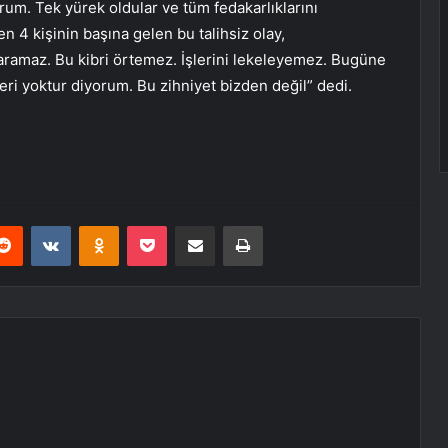
rum. Tek yürek oldular ve tüm fedakarlıklarını
n 4 kişinin başına gelen bu talihsiz olay,
karamaz. Bu kibri örtemez. İşlerini lekeleyemez. Bugüne
eri yoktur diyorum. Bu zihniyet bizden değil” dedi.
erest
Reddit
VKontakte
Odnoklassniki
Pocket
E-Posta ile paylaş
Yazdır