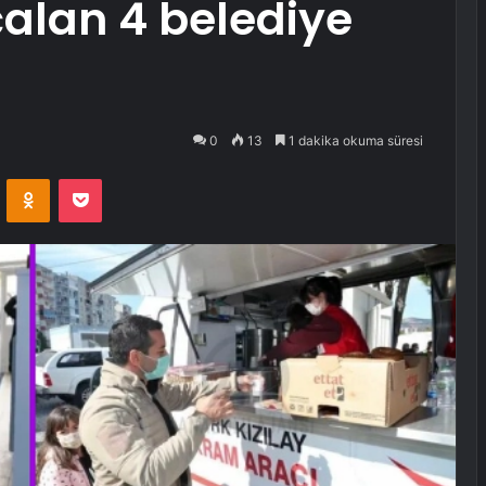
alan 4 belediye
0
13
1 dakika okuma süresi
VKontakte
Odnoklassniki
Pocket