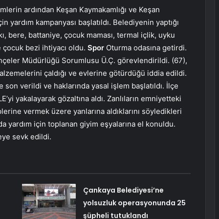
emlerin ardından Keşan Kaymakamlığı ve Keşan
çin yardım kampanyası başlatıldı. Belediyenin yaptığı
atkı, bere, battaniye, çocuk maması, termal içlik, uyku
ve çocuk bezi ihtiyacı oldu.
Spor
Oturma odasına getirdi.
hçeler Müdürlüğü Sorumlusu Ü.Ç. görevlendirildi. (67),
lzemelerini çaldığı ve evlerine götürdüğü iddia edildi.
 son verildi ve haklarında yasal işlem başlatıldı. İlçe
’yi yakalayarak gözaltına aldı. Zanlıların emniyetteki
lerine vermek üzere yanlarına aldıklarını söyledikleri
rda yardım için toplanan giyim eşyalarına el konuldu.
ye sevk edildi.
Çankaya Belediyesi’ne
yolsuzluk operasyonunda 25
şüpheli tutuklandı