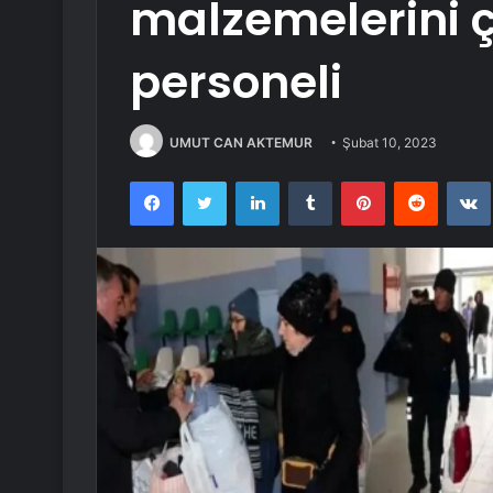
malzemelerini ç
personeli
UMUT CAN AKTEMUR
Şubat 10, 2023
Facebook
Twitter
LinkedIn
Tumblr
Pinterest
Reddit