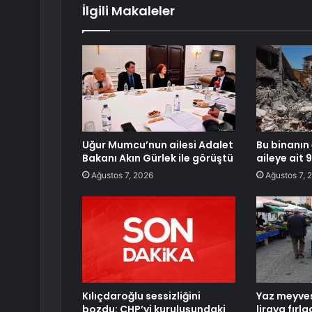
İlgili Makaleler
Uğur Mumcu’nun ailesi Adalet
Bu binanın
Bakanı Akın Gürlek ile görüştü
aileye ait 
Ağustos 7, 2026
Ağustos 7, 
Kılıçdaroğlu sessizliğini
Yaz meyves
bozdu: CHP’yi kuruluşundaki
liraya fırla