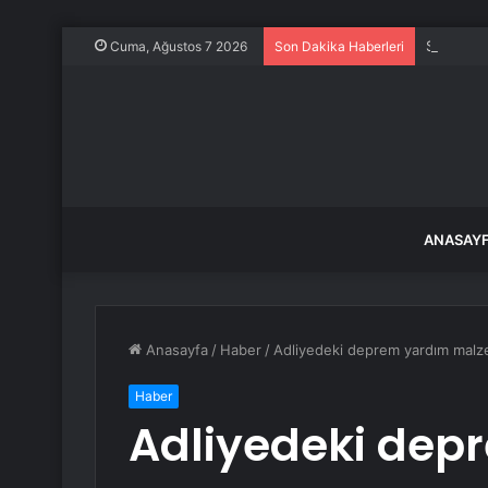
Salihli B
Cuma, Ağustos 7 2026
Son Dakika Haberleri
ANASAY
Anasayfa
/
Haber
/
Adliyedeki deprem yardım malze
Haber
Adliyedeki dep