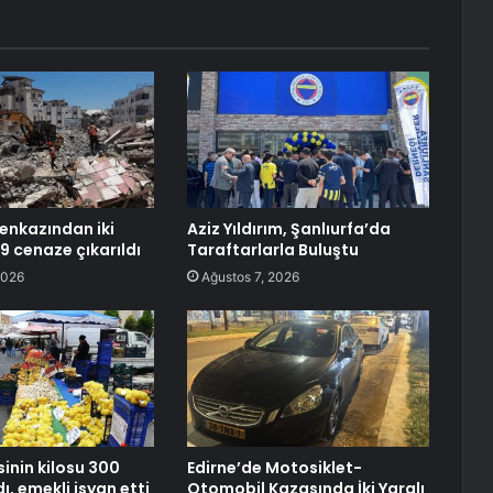
 enkazından iki
Aziz Yıldırım, Şanlıurfa’da
99 cenaze çıkarıldı
Taraftarlarla Buluştu
2026
Ağustos 7, 2026
inin kilosu 300
Edirne’de Motosiklet-
dı, emekli isyan etti
Otomobil Kazasında İki Yaralı