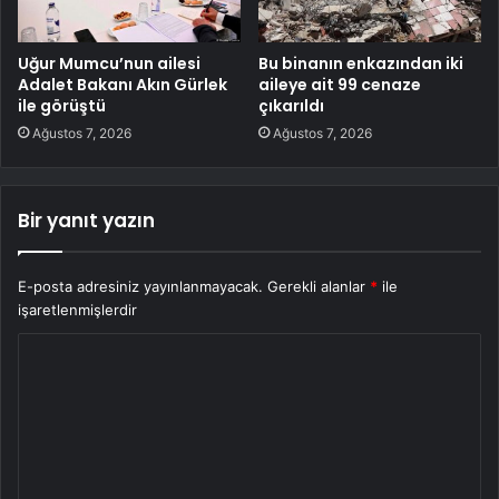
Uğur Mumcu’nun ailesi
Bu binanın enkazından iki
Adalet Bakanı Akın Gürlek
aileye ait 99 cenaze
ile görüştü
çıkarıldı
Ağustos 7, 2026
Ağustos 7, 2026
Bir yanıt yazın
E-posta adresiniz yayınlanmayacak.
Gerekli alanlar
*
ile
işaretlenmişlerdir
Y
o
r
u
m