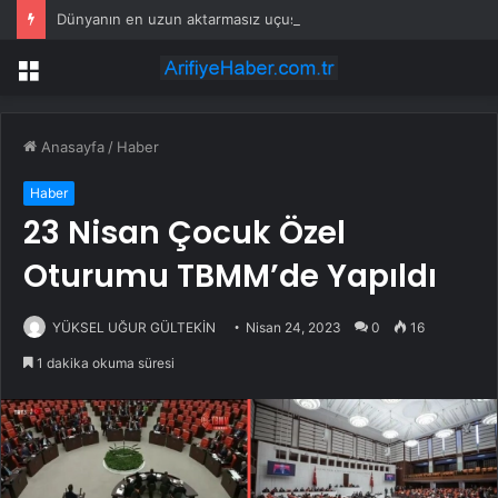
Dünyanın en uzun aktarmasız uçuşunda tarihi rekor: 24 saatten fazla havada kaldılar
Menü
Anasayfa
/
Haber
Haber
23 Nisan Çocuk Özel
Oturumu TBMM’de Yapıldı
YÜKSEL UĞUR GÜLTEKİN
Nisan 24, 2023
0
16
1 dakika okuma süresi