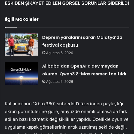
ESKİDEN ŞİKÂYET EDİLEN GÖRSEL SORUNLAR GİDERİLDİ
İlgili Makaleler
Deprem yaralarını saran Malatya’da
festival coşkusu
Ağustos 6, 2026
Alibaba’dan OpenAI’a dev meydan
okuma: Qwen3.8-Max resmen tanıtıldı
Ağustos 5, 2026
Kullanıcıların “Xbox360” subreddit’i üzerinden paylaştığı
ekran görüntülerine göre, arayüzde önemli olmasa da fark
edilen bazı kozmetik değişiklikler yapıldı. Özellikle oyun ve
uygulama kapak görsellerinin artık uzatılmış şekilde değil,