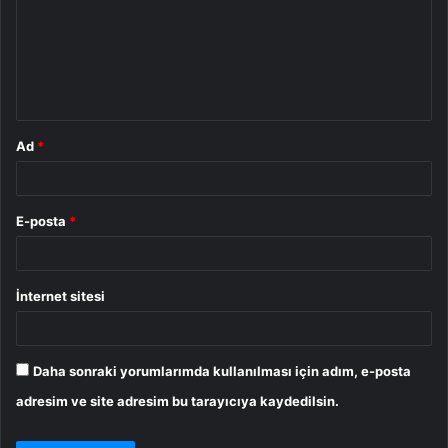
u
m
*
Ad
*
E-posta
*
İnternet sitesi
Daha sonraki yorumlarımda kullanılması için adım, e-posta
adresim ve site adresim bu tarayıcıya kaydedilsin.