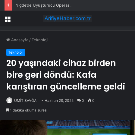
Niğde’de Uyuşturucu Operasyonu: 2 Şüpheli Tutuklandı
Menü
Anasayfa
/
Teknoloji
Teknoloji
20 yaşındaki cihaz birden
bire geri döndü: Kafa
karıştıran güncelleme geldi
ÜMİT SAVĞA
Haziran 28, 2025
0
0
1 dakika okuma süresi