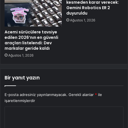
kesmeden karar verecek:
Gemini Robotics ER 2
duyuruldu
Ağustos 1, 2026
Acemi sürücülere tavsiye
edilen 2026’nın en güvenli
araçları listelendi: Dev
markalar geride kaldı
Ağustos 1, 2026
Bir yanıt yazın
E-posta adresiniz yayınlanmayacak.
Gerekli alanlar
*
ile
işaretlenmişlerdir
Y
o
r