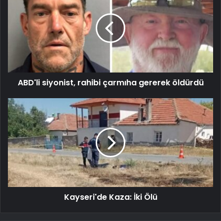
ABD'li siyonist, rahibi çarmıha gererek öldürdü
Kayseri'de Kaza: İki Ölü